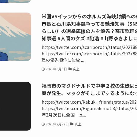
米国VSイランからのホルムズ海峡封鎖へ
市長と石川県知事選争ってる馳浩知事（SN
らしい）の選挙応援の方を優先？高市総理
知事選 #人間のクズ #馳浩 #山野ゆきよし 
https://twitter.com/scariporoth/status/2027
https://twitter.com/scariporoth/status/2
理の優先順位に波紋 ...
2026年3月1日
炎上
福岡市のマクドナルドで中学２校の生徒同
案が発生、マックがそこまでするようにな
https://twitter.com/Kabuki_friends/status/2
https://twitter.com/Higumakimoti8/status/2
年2月26日に全国ニュ...
2026年2月27日
炎上