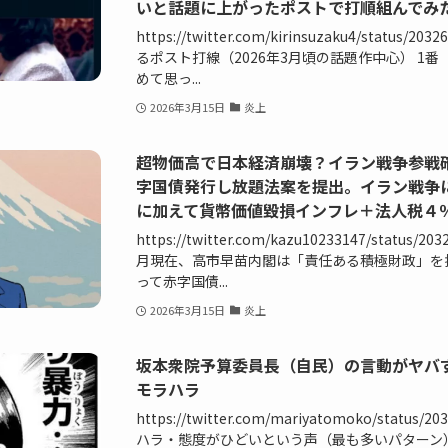
いと話題に上がったポストで打順組んでみ
https://twitter.com/kirinsuzaku4/status/2
るポスト打線（2026年3月頃の話題作中心） 1番
めて思っ...
2026年3月15日
炎上
超物価高で日本経済崩壊？イラン戦争参戦
字国債発行し放題法案を提出。イラン戦争
に加えて貨幣価値毀損インフレ＋法人税４
https://twitter.com/kazu10233147/status/2
月現在、高市早苗内閣は「責任ある積極財政」を掲
って赤字国債...
2026年3月15日
炎上
坂本衆院予算委員長（自民）の言動がヤバす
モラハラ
https://twitter.com/mariyatomoko/status/2
ハラ・態度がひどいという声（最も多いパターン