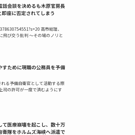
電話会談を決めるも木原官房長
と即座に否定されてしまう
1253378630754551?s=20 高市総理、
に飛び交う批判 ～その場のノリと
やすために現職の公務員を予備
される予備自衛官として活動する際
上司の許可が一度で済むようにす
して医療崩壊を起こし、数十万
自衛隊をホルムズ海峡へ派遣で