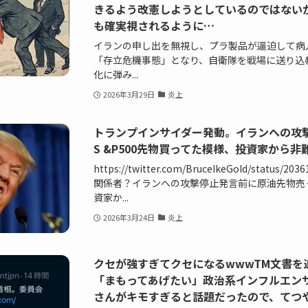
きるよう改憲しようとしているのではないか
も確実視されるように…
イランの申し出を無視し、プラ製品が逼迫して病
「存立危機事態」となり、自衛隊を戦場に送り込
化に弾み...
2026年3月29日
炎上
トランプインサイダー発動。イランへの攻
S &P500先物買ってた模様、投資家から
https://twitter.com/BruceIkeGold/status/2
関係者？イランへの攻撃停止発言前に原油先物売っ
資家か...
2026年3月24日
炎上
クセが強すぎてクセになるwwwTM文書を
「まもってあげたい」政治系インフルエン
さんがキモすぎると話題だったので、てつ