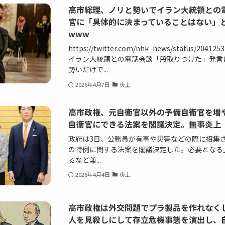
高市総理、ノリと勢いでイラン大統領との
官に「具体的に決まっていることはない」
www
https://twitter.com/nhk_news/status/204
イラン大統領との電話会談「段取りつけた」発言
勢いだけで...
2026年4月7日
炎上
高市政権、元自衛官以外の予備自衛官を増
自衛官にできる法案を閣議決定。無事炎上
政府は3日、公務員が有事や災害などの際に招集
の特例に関する法案を閣議決定した。必要となる
るなど兼...
2026年4月4日
炎上
高市政権は外交問題でプラ製品を作れなく
人を見殺しにして存立危機事態を演出し、