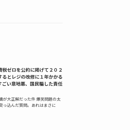
費税ゼロを公約に掲げて２０２
するとレジの改修に１年かかる
すごい意地悪、国民騙した責任
摘が大正解だった件 爆笑問題の太
突っ込んだ質問。あれはまさに