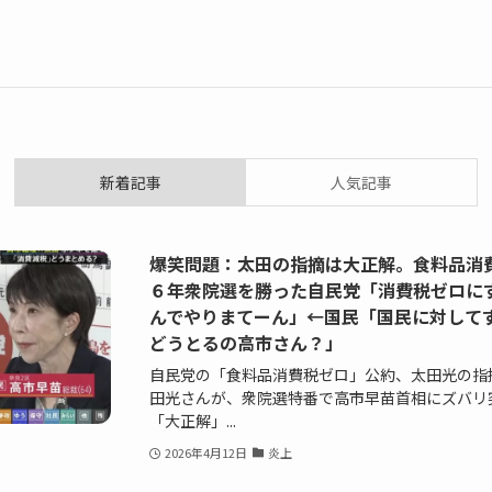
新着記事
人気記事
爆笑問題：太田の指摘は大正解。食料品消
６年衆院選を勝った自民党「消費税ゼロに
んでやりまてーん」←国民「国民に対して
どうとるの高市さん？」
自民党の「食料品消費税ゼロ」公約、太田光の指
田光さんが、衆院選特番で高市早苗首相にズバリ
「大正解」...
2026年4月12日
炎上