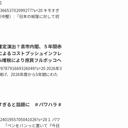
た
032636653702099277?s=20 キモすぎ
（中堅）: 「日本の総理に対して初
確定演出？高市内閣、５年間赤
によるコストプッシュインフレ
％増税により庶民フルボッコへ
032978791669326049?s=20 2026年3
げ、2026年度から5年間にわた
ぎると話題に ＃パワハラ #
032401955705041026?s=20 1. パワ
） 「ペンをバンっと置いて『今日