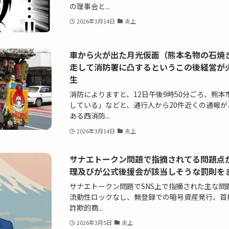
の理事会と...
2026年3月14日
炎上
車から火が出た月光仮面（熊本名物の石焼
走して消防署に凸するというこの後経営が
生
消防によりますと、12日午後9時50分ごろ、熊
している」などと、通行人から20件近くの通報
ある西消防...
2026年3月14日
炎上
サナエトークン問題で指摘されてる問題点
理及びが公式後援会が該当しそうな罰則をま
サナエトークン問題でSNS上で指摘された主な問
流動性ロックなし、無登録での暗号資産発行、首
詐欺的商...
2026年3月5日
炎上