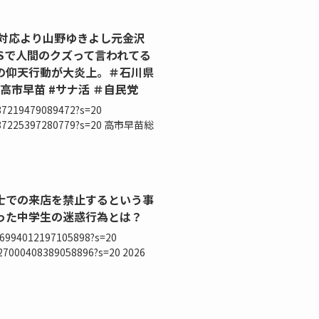
の対応より山野ゆきよし元金沢
Sで人間のクズって言われてる
の仰天行動が大炎上。＃石川県
#高市早苗 #サナ活 ＃自民党
887219479089472?s=20
027887225397280779?s=20 高市早苗総
士での来店を禁止するという事
った中学生の迷惑行為とは？
026994012197105898?s=20
027000408389058896?s=20 2026