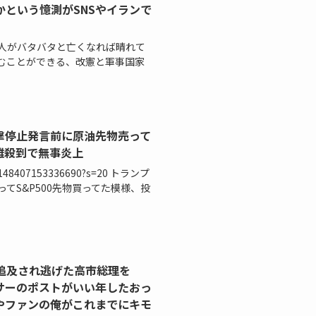
という憶測がSNSやイランで
人がバタバタと亡くなれば晴れて
むことができる、改憲と軍事国家
撃停止発言前に原油先物売って
非難殺到で無事炎上
036148407153336690?s=20 トランプ
てS&P500先物買ってた模様、投
追及され逃げた高市総理を
サーのポストがいい年したおっ
やファンの俺がこれまでにキモ