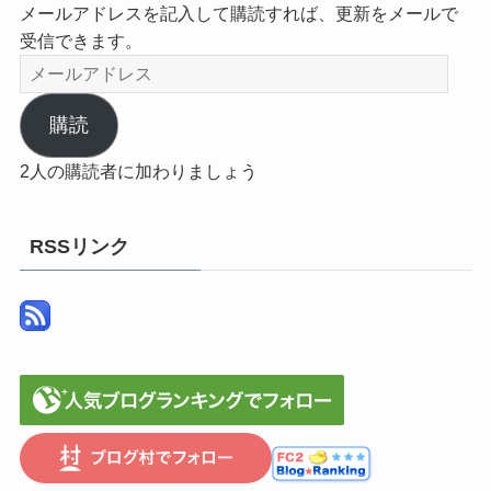
メールアドレスを記入して購読すれば、更新をメールで
受信できます。
メ
ー
ル
購読
ア
2人の購読者に加わりましょう
ド
レ
ス
RSSリンク