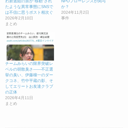
わ新選組の票が“移動”され
NPOフローレンスが関与
たような異常事態にSNSで
か？
は不信に思うポスト相次ぐ
2024年11月2日
2026年2月10日
事件
まとめ
チームみらいの限界突破レ
ベルの胡散臭さ——不正選
挙の臭い、伊藤穰一のダー
クコネ、竹中平蔵の影、そ
してエリートお友達クラブ
の正体
2026年4月11日
まとめ