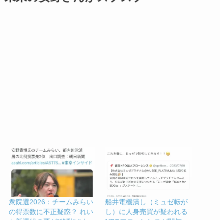
衆院選2026：チームみらい
船井電機潰し（ミュゼ転が
の得票数に不正疑惑？ れい
し）に人身売買が疑われる