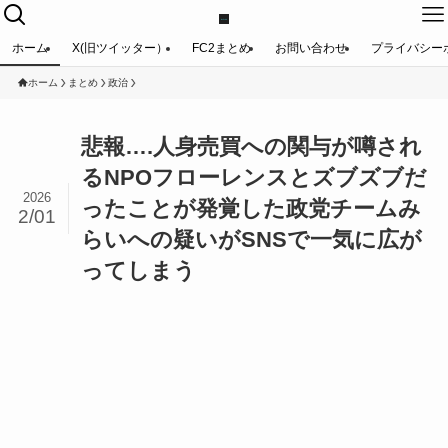
ホーム
X(旧ツイッター）
FC2まとめ
お問い合わせ
プライバシー
ホーム
まとめ
政治
悲報….人身売買への関与が噂され
るNPOフローレンスとズブズブだ
2026
ったことが発覚した政党チームみ
2/01
らいへの疑いがSNSで一気に広が
ってしまう