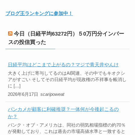
ブログ王ランキングに参加中！
今日（日経平均63272円）５0万円分インバー
スの投信買った
日経平均はどこまで上がるの？マジで青天井やんけ
大きく上げに寄与してるのはAI関連、その中でもキオクシ
アがすごい そしてその日経平均が現政権の不祥事を帳消し
に […]
2026年6月17日
scaripoweat
バンカメが顧客に利確推奨？一体何が今後起こるの
か？
バンク・オブ・アメリカは、同社の弱気相場指標の約70％
が発動しており、これは過去の市場高値水準と一致すると