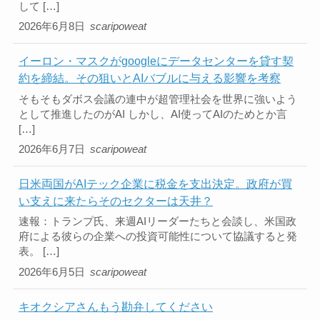
して […]
2026年6月8日
scaripoweat
イーロン・マスクがgoogleにデータセンターを貸す契
約を締結。その狙いとAIバブルに与える影響を考察
そもそもダボス会議の連中が超管理社会を世界に強いよう
として推進したのがAI しかし、AI使ってAIのためとか言
[…]
2026年6月7日
scaripoweat
日米両国がAIテック企業に税金を支出決定。政府が買
い支えに来たらそのセクターは天井？
速報：トランプ氏、来週AIリーダーたちと会談し、米国政
府による彼らの企業への投資可能性について協議すると発
表。 […]
2026年6月5日
scaripoweat
キオクシアさんもう勘弁してください