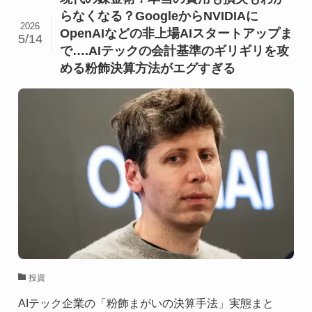
らなくなる？GoogleからNVIDIAに
2026
OpenAIなどの非上場AIスタートアップま
5/14
で….AIテックの会計基準のギリギリを攻
める粉飾決算方法がエグすぎる
投資
AIテック企業の「粉飾まがいの決算手法」実態まと