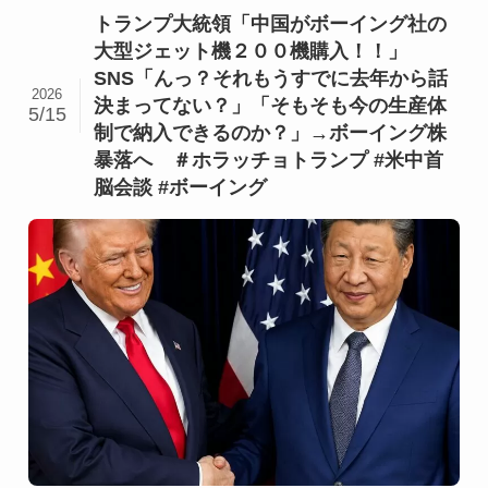
トランプ大統領「中国がボーイング社の
大型ジェット機２００機購入！！」
SNS「んっ？それもうすでに去年から話
2026
決まってない？」「そもそも今の生産体
5/15
制で納入できるのか？」→ボーイング株
暴落へ ＃ホラッチョトランプ #米中首
脳会談 #ボーイング