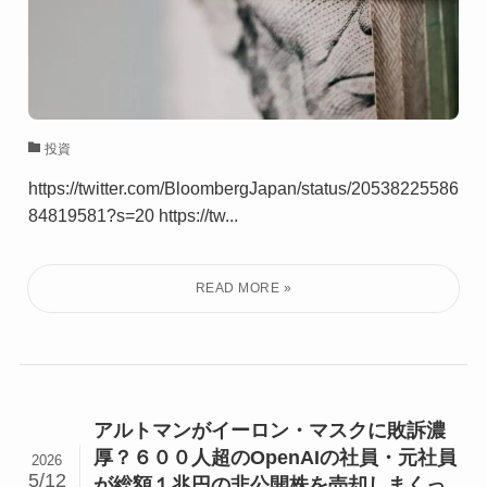
投資
https://twitter.com/BloombergJapan/status/20538225586
84819581?s=20 https://tw...
アルトマンがイーロン・マスクに敗訴濃
厚？６００人超のOpenAIの社員・元社員
2026
5/12
が総額１兆円の非公開株を売却しまくっ