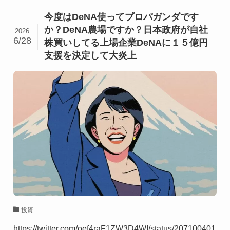
今度はDeNA使ってプロパガンダです
か？DeNA農場ですか？日本政府が自社
2026
6/28
株買いしてる上場企業DeNAに１５億円
支援を決定して大炎上
投資
https://twitter.com/oef4raF1ZW3D4WI/status/207100401