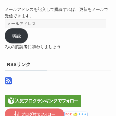
メールアドレスを記入して購読すれば、更新をメールで
受信できます。
メ
ー
ル
購読
ア
2人の購読者に加わりましょう
ド
レ
ス
RSSリンク