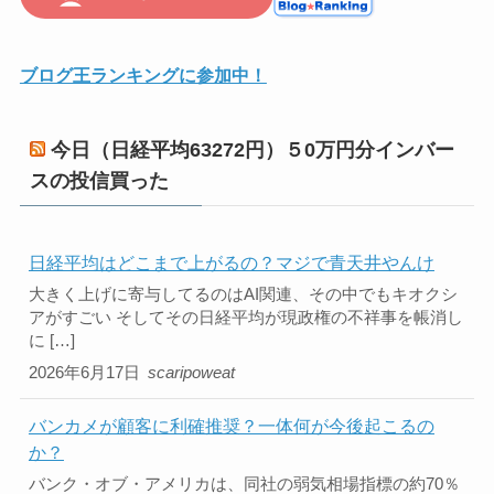
ブログ王ランキングに参加中！
今日（日経平均63272円）５0万円分インバー
スの投信買った
日経平均はどこまで上がるの？マジで青天井やんけ
大きく上げに寄与してるのはAI関連、その中でもキオクシ
アがすごい そしてその日経平均が現政権の不祥事を帳消し
に […]
2026年6月17日
scaripoweat
バンカメが顧客に利確推奨？一体何が今後起こるの
か？
バンク・オブ・アメリカは、同社の弱気相場指標の約70％