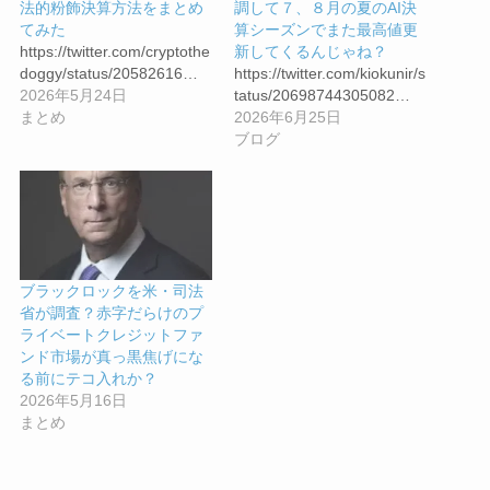
法的粉飾決算方法をまとめ
調して７、８月の夏のAI決
てみた
算シーズンでまた最高値更
https://twitter.com/cryptothe
新してくるんじゃね？
doggy/status/20582616…
https://twitter.com/kiokunir/s
2026年5月24日
tatus/20698744305082…
まとめ
2026年6月25日
ブログ
ブラックロックを米・司法
省が調査？赤字だらけのプ
ライベートクレジットファ
ンド市場が真っ黒焦げにな
る前にテコ入れか？
2026年5月16日
まとめ