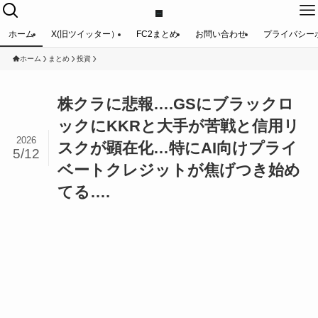
ホーム
X(旧ツイッター）
FC2まとめ
お問い合わせ
プライバシー
ホーム
まとめ
投資
株クラに悲報….GSにブラックロ
ックにKKRと大手が苦戦と信用リ
2026
スクが顕在化…特にAI向けプライ
5/12
ベートクレジットが焦げつき始め
てる….