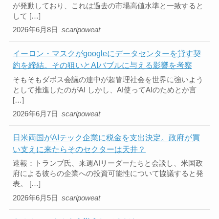
が発動しており、これは過去の市場高値水準と一致すると
して […]
2026年6月8日
scaripoweat
イーロン・マスクがgoogleにデータセンターを貸す契
約を締結。その狙いとAIバブルに与える影響を考察
そもそもダボス会議の連中が超管理社会を世界に強いよう
として推進したのがAI しかし、AI使ってAIのためとか言
[…]
2026年6月7日
scaripoweat
日米両国がAIテック企業に税金を支出決定。政府が買
い支えに来たらそのセクターは天井？
速報：トランプ氏、来週AIリーダーたちと会談し、米国政
府による彼らの企業への投資可能性について協議すると発
表。 […]
2026年6月5日
scaripoweat