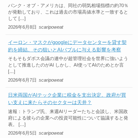
バンク・オブ・アメリカは、同社の弱気相場指標の約70％
が発動しており、これは過去の市場高値水準と一致すると
して […]
2026年6月8日
scaripoweat
イーロン・マスクがgoogleにデータセンターを貸す契
約を締結。その狙いとAIバブルに与える影響を考察
そもそもダボス会議の連中が超管理社会を世界に強いよう
として推進したのがAI しかし、AI使ってAIのためとか言
[…]
2026年6月7日
scaripoweat
日米両国がAIテック企業に税金を支出決定。政府が買
い支えに来たらそのセクターは天井？
速報：トランプ氏、来週AIリーダーたちと会談し、米国政
府による彼らの企業への投資可能性について協議すると発
表。 […]
2026年6月5日
scaripoweat