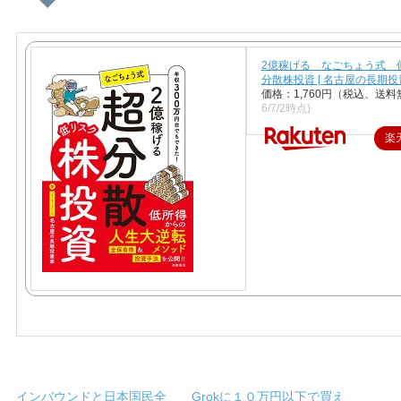
2億稼げる なごちょう式 
分散株投資 [ 名古屋の長期投資
価格：1,760円（税込、送料
6/7/2時点)
楽
インバウンドと日本国民全
Grokに１０万円以下で買え