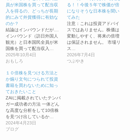
員が米国株を買って配当収
る！！今後５年で株価が倍
入を得るの、どっちが長期
になりそうな日本株を聞い
的にみて外貨獲得に有効な
てみた
のか？
注意：これは投資アドバイ
結論はインバウンドだが....
スではありません。株価は
インバウンド（訪日外国人
変動しやすく、将来の倍増
観光）と日本国民全員が米
は保証されません。 市場リ
国株を買って配当収入…
ス…
2025年10月4日
2026年7月4日
おもしろ
つぶやき
１０倍株を見つける方法と
か煽り文句につられて投資
書籍を買わないために知っ
ておきたいこと
ZAIに掲載されていたテンバ
ガー成功者の方法 一体どん
な高度な分析をして10倍株
を見つけ出しているか…
2024年4月23日
ブログ