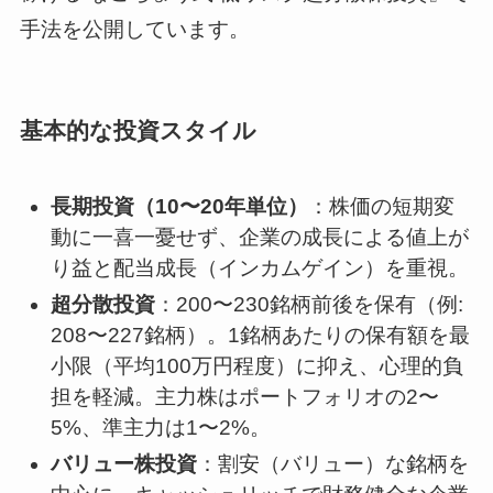
手法を公開しています。
基本的な投資スタイル
長期投資（10〜20年単位）
：株価の短期変
動に一喜一憂せず、企業の成長による値上が
り益と配当成長（インカムゲイン）を重視。
超分散投資
：200〜230銘柄前後を保有（例:
208〜227銘柄）。1銘柄あたりの保有額を最
小限（平均100万円程度）に抑え、心理的負
担を軽減。主力株はポートフォリオの2〜
5%、準主力は1〜2%。
バリュー株投資
：割安（バリュー）な銘柄を