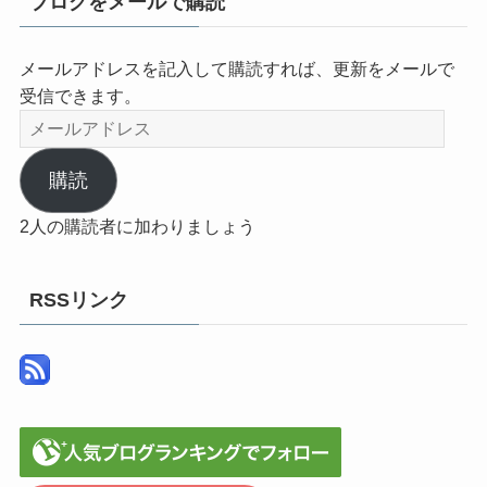
ブログをメールで購読
メールアドレスを記入して購読すれば、更新をメールで
受信できます。
メ
ー
ル
購読
ア
2人の購読者に加わりましょう
ド
レ
ス
RSSリンク