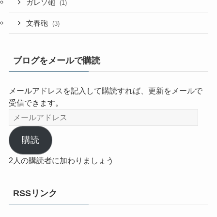
ガレソ砲
(1)
文春砲
(3)
ブログをメールで購読
メールアドレスを記入して購読すれば、更新をメールで
受信できます。
メ
ー
ル
購読
ア
2人の購読者に加わりましょう
ド
レ
ス
RSSリンク