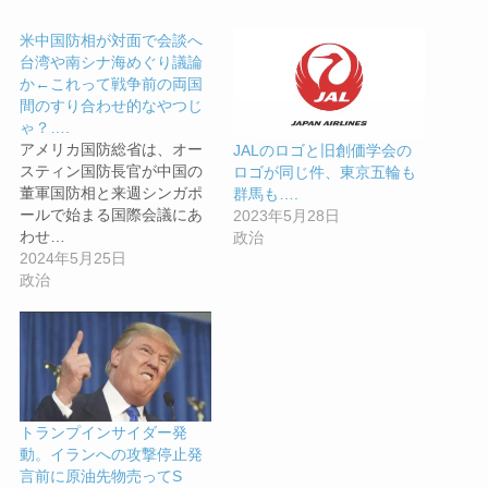
米中国防相が対面で会談へ
台湾や南シナ海めぐり議論
か←これって戦争前の両国
間のすり合わせ的なやつじ
ゃ？….
アメリカ国防総省は、オー
JALのロゴと旧創価学会の
スティン国防長官が中国の
ロゴが同じ件、東京五輪も
董軍国防相と来週シンガポ
群馬も….
ールで始まる国際会議にあ
2023年5月28日
わせ…
政治
2024年5月25日
政治
トランプインサイダー発
動。イランへの攻撃停止発
言前に原油先物売ってS