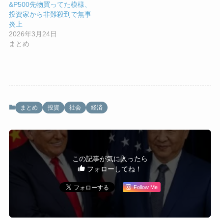
&P500先物買ってた模様、
投資家から非難殺到で無事
炎上
2026年3月24日
まとめ
まとめ
投資
社会
経済
この記事が気に入ったら
フォローしてね！
Follow Me