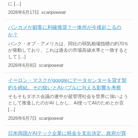
に […]
2026年6月17日
scaripoweat
バンカメが顧客に利確推奨？一体何が今後起こるの
か？
バンク・オブ・アメリカは、同社の弱気相場指標の約70％
が発動しており、これは過去の市場高値水準と一致すると
して […]
2026年6月8日
scaripoweat
イーロン・マスクがgoogleにデータセンターを貸す契
約を締結。その狙いとAIバブルに与える影響を考察
そもそもダボス会議の連中が超管理社会を世界に強いよう
として推進したのがAI しかし、AI使ってAIのためとか言
[…]
2026年6月7日
scaripoweat
日米両国がAIテック企業に税金を支出決定。政府が買