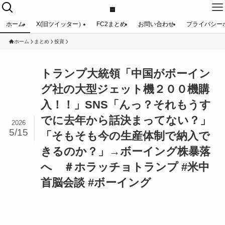
ホーム
X(旧ツイッター）
FC2まとめ
お問い合わせ
プライバシー
ホーム
まとめ
投資
トランプ大統領「中国がボーイン
グ社の大型ジェット機２００機購
入！！」SNS「んっ？それもうす
でに去年から話決まってない？」
2026
5/15
「そもそも今の生産体制で納入で
きるのか？」→ボーイング株暴落
へ ＃ホラッチョトランプ #米中
首脳会談 #ボーイング