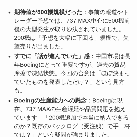
期待値が500機規模だった
：事前の報道やト
レーダー予想では、737 MAX中心に500機前
後の大型発注が取り沙汰されていました。
200機は「予想を大幅に下回る」規模で、失
望売りが出ました。
すでに「話が進んでいた」感
：中国市場は長
年Boeingにとって重要ですが、過去の貿易
摩擦で凍結状態。今回の合意は「ほぼ決まっ
ていたものを発表しただけ？」という見方
も。
Boeingの生産能力への懸念
：Boeingは現
在、737 MAXの生産遅延や品質問題を抱え
ています。「200機追加で本当に納入できる
のか？既存のバックログ（受注残）で手一杯
では？」という疑問が強まりました。