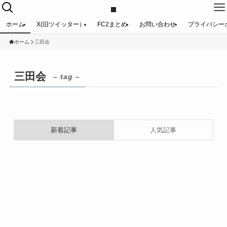
ホーム
X(旧ツイッター）
FC2まとめ
お問い合わせ
プライバシー
ホーム
三田会
三田会
– tag –
新着記事
人気記事