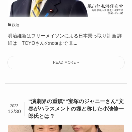
政治
明治維新はフリーメイソンによる日本乗っ取り計画 詳
細は TOYOさんのnoteまで 非...
”演劇界の重鎮””宝塚のジャニーさん”文
2023
春がハラスメントの塊と称した小池修一
12/30
郎氏とは？