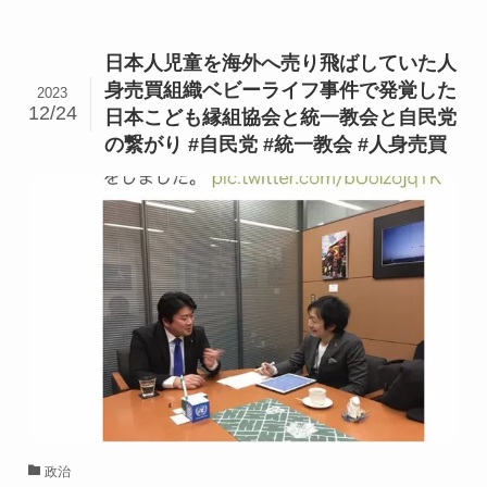
日本人児童を海外へ売り飛ばしていた人
身売買組織ベビーライフ事件で発覚した
2023
12/24
日本こども縁組協会と統一教会と自民党
の繋がり #自民党 #統一教会 #人身売買
政治