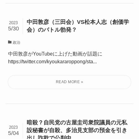
中田敦彦（三田会）VS松本人志（創価学
2023
5/30
会）のバトル勃発？
政治
中田敦彦がYouTubeに上げた動画が話題に
https://twitter.com/kyoukararoppong/sta...
暗殺？自民党の古屋圭司衆院議員の元私
2023
設秘書が自殺、多治見支部の預金を引き
5/04
出し詐欺で公判中