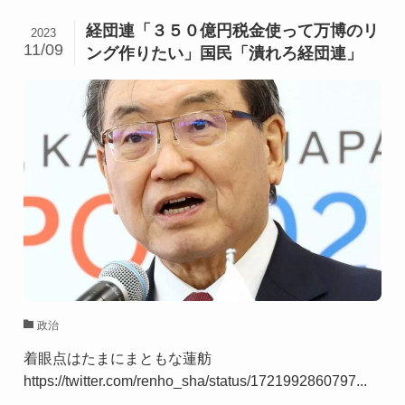
経団連「３５０億円税金使って万博のリ
2023
11/09
ング作りたい」国民「潰れろ経団連」
政治
着眼点はたまにまともな蓮舫
https://twitter.com/renho_sha/status/1721992860797...