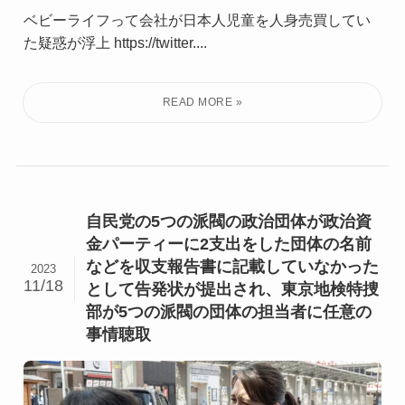
ベビーライフって会社が日本人児童を人身売買してい
た疑惑が浮上 https://twitter....
自民党の5つの派閥の政治団体が政治資
金パーティーに2支出をした団体の名前
などを収支報告書に記載していなかった
2023
11/18
として告発状が提出され、東京地検特捜
部が5つの派閥の団体の担当者に任意の
事情聴取