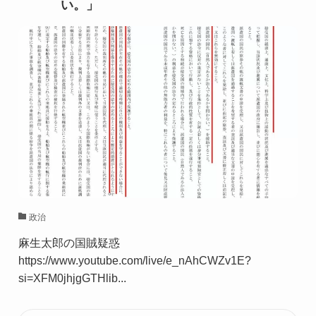
い。」
政治
麻生太郎の国賊疑惑
https://www.youtube.com/live/e_nAhCWZv1E?
si=XFM0jhjgGTHlib...