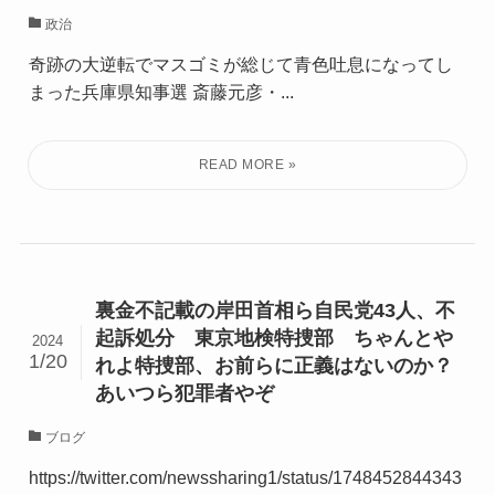
政治
奇跡の大逆転でマスゴミが総じて青色吐息になってし
まった兵庫県知事選 斎藤元彦・...
裏金不記載の岸田首相ら自民党43人、不
起訴処分 東京地検特捜部 ちゃんとや
2024
1/20
れよ特捜部、お前らに正義はないのか？
あいつら犯罪者やぞ
ブログ
https://twitter.com/newssharing1/status/1748452844343