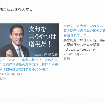
絶対に逃さねぇから
金がないと大臣になれない
裏金問題で自民党の閣僚の
暴露されてしまう
裏金問題で辞任した谷川議
大臣就任システムを暴露
https://twitter.com/…
2024年1月22日
政治
なんでだよ！！裏金中抜きパー券脱税事
件の自民党議員の起訴断念に世間から東
京地検特捜部に対する不満が爆発
2024年1月14日
政治