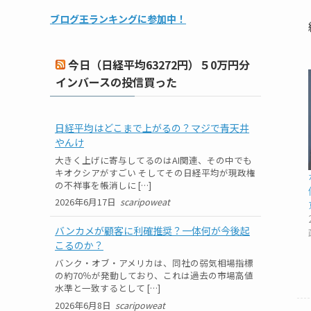
ブログ王ランキングに参加中！
今日（日経平均63272円）５0万円分
インバースの投信買った
日経平均はどこまで上がるの？マジで青天井
やんけ
大きく上げに寄与してるのはAI関連、その中でも
キオクシアがすごい そしてその日経平均が現政権
の不祥事を帳消しに […]
2026年6月17日
scaripoweat
バンカメが顧客に利確推奨？一体何が今後起
こるのか？
バンク・オブ・アメリカは、同社の弱気相場指標
の約70％が発動しており、これは過去の市場高値
水準と一致するとして […]
2026年6月8日
scaripoweat