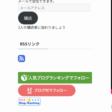
メールで受信できます。
メ
ー
ル
購読
ア
2人の購読者に加わりましょう
ド
レ
ス
RSSリンク