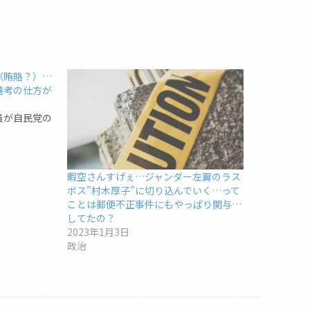
（賄賂？）…
選考の仕方が
員が自民党の
暇空さんすげぇ…ジャンダー左翼のラス
ボス”村木厚子”に切り込んでいく…って
ことは郵便不正事件にもやっぱり関与…
してたの？
2023年1月3日
政治