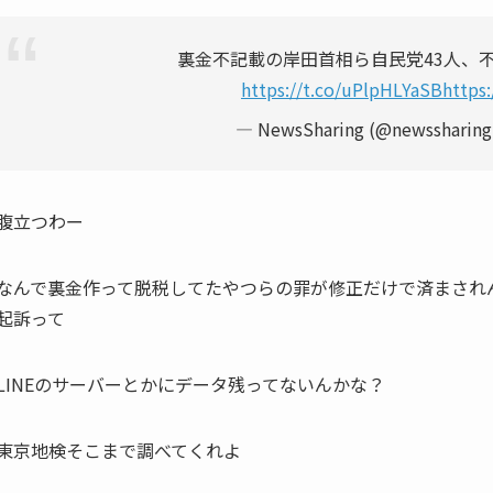
裏金不記載の岸田首相ら自民党43人、
https://t.co/uPlpHLYaSB
https
— NewsSharing (@newssharin
腹立つわー
なんで裏金作って脱税してたやつらの罪が修正だけで済まされ
起訴って
LINEのサーバーとかにデータ残ってないんかな？
東京地検そこまで調べてくれよ