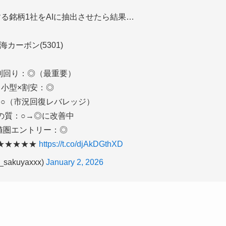
る銘柄1社をAIに抽出させたら結果…
海カーボン(5301)
F利回り：◎（最重要）
小型×割安：◎
○（市況回復レバレッジ）
の質：○→◎に改善中
値圏エントリー：◎
★★★★★
https://t.co/djAkDGthXD
_sakuyaxxx)
January 2, 2026