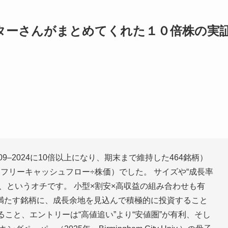
wマスターさんがまとめてくれた１０倍株の実
9–2024に10倍以上になり、期末まで維持した464銘柄）
りフリーキャッシュフロー÷株価）でした。 サイズや“成長率
た、というオチです。 小型×割安×高収益の組み合わせも有
を満たす銘柄に、成長余地を見込んで積極的に投資すること
いること、エントリーは“高値追い”より“安値圏”が有利、そし