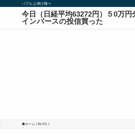
バブルよ弾け飛べ
今日（日経平均63272円）５0万円
インバースの投信買った
ホーム
BLOG