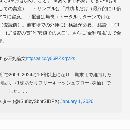
つ直近6ヶ月は弱め、など。 ※あくまで私案。しきい値は市
しての留意）： ・サンプルは「成功者だけ（最終的に10倍
アスに留意。 ・配当は無視（トータルリターンではな
（査読前）。他市場での外挿には検証が必要。 結論：FCF
」に“投資の質”と“安値での入口”、さらに“金利環境”まで合
理。
する研究論文
https://t.co/y06PZXqV2s
で2009–2024に10倍以上になり、期末まで維持した
F利回り（1株あたりフリーキャッシュフロー÷株価）で
した。…
ター (@rSu8bySbnrSIDPX)
January 1, 2026