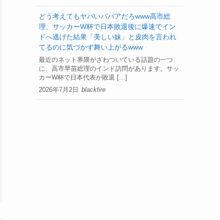
どう考えてもヤバいババアだろwww高市総
理、サッカーW杯で日本敗退後に爆速でイン
ドへ逃げた結果「美しい妹」と皮肉を言われ
てるのに気づかず舞い上がるwww
最近のネット界隈がざわついている話題の一つ
に、高市早苗総理のインド訪問があります。サッ
カーW杯で日本代表が敗退 […]
2026年7月2日
blackfire