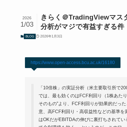
きらく＠TradingVie
2026
1/03
分析がマジで有益すぎる件
2026年1月3日
BLOG
https://www.open-access.bcu.ac.uk/16180
「10倍株」の実証分析（米主要取引所で200
では、最も効くのはFCF利回り（1株あた
そのもの”より、FCF利回りが効果的だっ
意、高FCF利回り・高収益性などの基準
はOKだがEBITDAの伸びに裏打ちされて