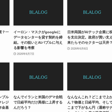
奨？一
イーロン・マスクがgoogleに
日米両国がAIテック企業に
データセンターを貸す契約を締
を支出決定。政府が買い支
結。その狙いとAIバブルに与え
来たらそのセクターは天井
る影響を考察
2026年6月6日
2026年6月7日
ンブル
なんでイランと米国のデマ合戦
なんなんこれ？どこまで上
クレジ
で日経平均だけ異様に上昇する
ん？物価と日経平均、そし
年金基
んだろう？
こまで下がるん円（通称サ