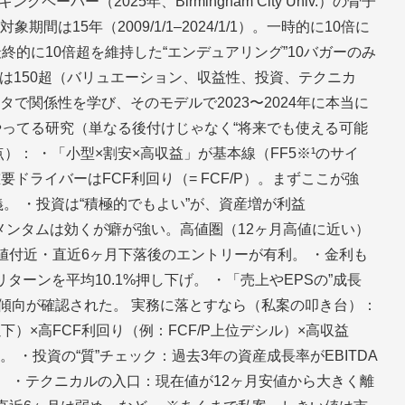
パー（2025年、Birmingham City Univ.）の骨子
間は15年（2009/1/1–2024/1/1）。一時的に10倍に
終的に10倍超を維持した“エンデュアリング”10バガーのみ
変数は150超（バリュエーション、収益性、投資、テクニカ
ータで関係性を学び、そのモデルで2023〜2024年に本当に
やってる研究（単なる後付けじゃなく“将来でも使える可能
）： ・「小型×割安×高収益」が基本線（FF5※¹のサイ
ドライバーはFCF利回り（= FCF/P）。まずここが強
義。 ・投資は“積極的でもよい”が、資産増が利益
モメンタムは効くが癖が強い。高値圏（12ヶ月高値に近い）
値付近・直近6ヶ月下落後のエントリーが有利。 ・金利も
ターンを平均10.1%押し下げ。 ・「売上やEPSの”成長
傾向が確認された。 実務に落とすなら（私案の叩き台）：
）×高FCF利回り（例：FCF/P上位デシル）×高収益
。 ・投資の“質”チェック：過去3年の資産成長率がEBITDA
 ・テクニカルの入口：現在値が12ヶ月安値から大きく離