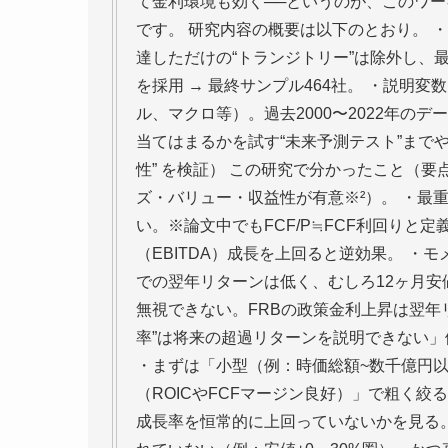
て金利環境も効く──というのが、このワーキングペー
です。 研究内容の概要は以下のとおり。 ・対象期
達しただけの“トランジトリー”は除外し、最
を採用 → 最終サンプル464社。 ・説明
ル、マクロ等）。過去2000〜2022年のデ
当てはまるかを試す“未来予測テスト”まで
性” を検証） この研究で分かったこと（要点
ズ・バリュー・収益性が有意※²）。 ・最重要
い。※論文中でもFCF/P≒FCF利回りと定
（EBITDA）成長を上回ると逆効果。 ・
での翌年リターンは低く、むしろ12ヶ月安
無視できない。FRBの政策金利上昇は翌年リ
率”は将来の超過リターンを説明できない」
・まずは「小型（例：時価総額~数千億円以下
（ROICやFCFマージン良好）」で粗く絞る
成長率を恒常的に上回っていないかを見る。