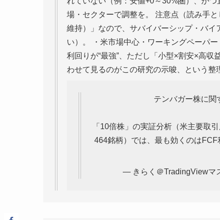
れていない（例：安値+0～30%圏）、か
場・セクターで調整を。 注意点（読み手と
維持）」なので、サバイバーシップ・バイ
い）。 ・米市場中心・ワーキングペーパー
利回りが“最強”、ただし「小型×割安×高収益
わせて見るのがこの研究の示唆、という整
テンバガー株に関
「10倍株」の実証分析（米主要取引所
464銘柄）では、最も効くのはFC
— きらく＠TradingViewマス