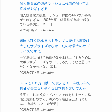
個人投資家の破産ラッシュ…韓国のAIバブル
終焉がやばすぎる
個人投資家の破産ラッシュ…韓国のAIバブル終焉
がやばすぎる。 2026年夏、韓国株式市場で起き
ている事態は、単 […]
2026年8月2日
blackfire
米国の独立記念日のトランプ大統領の演説は
大したサプライズがなかったのが最大のサプ
ライズですね
中間選挙に向けて株価指数を上げ上げするために
大ボラサプライズをやってくるだろうなと思って
たけどなかったな。 出 […]
2026年7月4日
blackfire
Grokに１０万円以下で買える！！今後５年で
株価が倍になりそうな日本株を聞いてみた
注意：これは投資アドバイスではありません。株
価は変動しやすく、将来の倍増は保証されませ
ん。 市場リスク、企業業 […]
2026年7月3日
blackfire