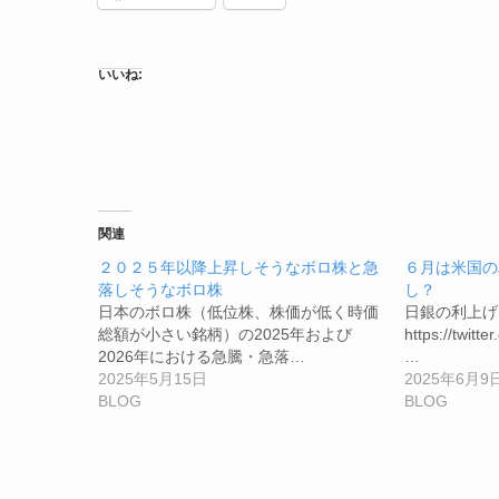
いいね:
関連
２０２５年以降上昇しそうなボロ株と急
６月は米国の
落しそうなボロ株
し？
日本のボロ株（低位株、株価が低く時価
日銀の利上げ
総額が小さい銘柄）の2025年および
https://twitt
2026年における急騰・急落…
…
2025年5月15日
2025年6月9
BLOG
BLOG