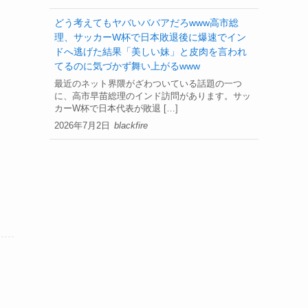
どう考えてもヤバいババアだろwww高市総
理、サッカーW杯で日本敗退後に爆速でイン
ドへ逃げた結果「美しい妹」と皮肉を言われ
てるのに気づかず舞い上がるwww
最近のネット界隈がざわついている話題の一つ
に、高市早苗総理のインド訪問があります。サッ
カーW杯で日本代表が敗退 […]
2026年7月2日
blackfire