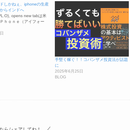
しかねぇ、iphoneの生産
からインドへ
O), opens new tabは米
Ｐｈｏｎｅ（アイフォー
7日
手堅く稼ぐ！！コバンザメ投資法が話題
に
2025年6月25日
BLOG
たらシェアしてね！