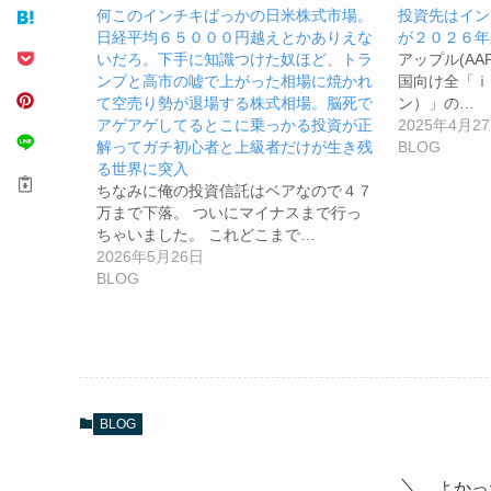
何このインチキばっかの日米株式市場。
投資先はインド
日経平均６５０００円越えとかありえな
が２０２６年
いだろ。下手に知識つけた奴ほど、トラ
アップル(AAPL.
ンプと高市の嘘で上がった相場に焼かれ
国向け全「ｉ
て空売り勢が退場する株式相場。脳死で
ン）」の…
アゲアゲしてるとこに乗っかる投資が正
2025年4月2
解ってガチ初心者と上級者だけが生き残
BLOG
る世界に突入
ちなみに俺の投資信託はベアなので４７
万まで下落。 ついにマイナスまで行っ
ちゃいました。 これどこまで…
2026年5月26日
BLOG
BLOG
よかっ