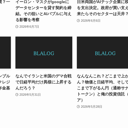
奨？一
イーロン・マスクがgoogleに
日米両国がAIテック企業に
データセンターを貸す契約を締
を支出決定。政府が買い支
結。その狙いとAIバブルに与え
来たらそのセクターは天井
る影響を考察
2026年6月6日
2026年6月7日
ンブル
なんでイランと米国のデマ合戦
なんなんこれ？どこまで上
クレジ
で日経平均だけ異様に上昇する
ん？物価と日経平均、そし
年金基
んだろう？
こまで下がるん円（通称サ
トークン）と俺の投資信託
2026年5月31日
ア）
2026年5月28日