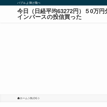
バブルよ弾け飛べ
今日（日経平均63272円）５0万円
インバースの投信買った
ホーム
BLOG