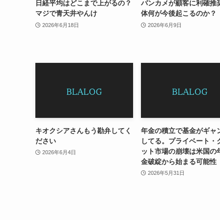
日経平均はどこまで上がるの？
バンカメが顧客に利確推
マジで青天井やんけ
体何が今後起こるのか？
2026年6月18日
2026年6月9日
キオクシアさんもう勘弁してく
年金の積立で基金がギャ
ださい
してる。プライベート・
ット市場の崩壊は米国の
2026年6月4日
金破綻から始まる可能性
2026年5月31日