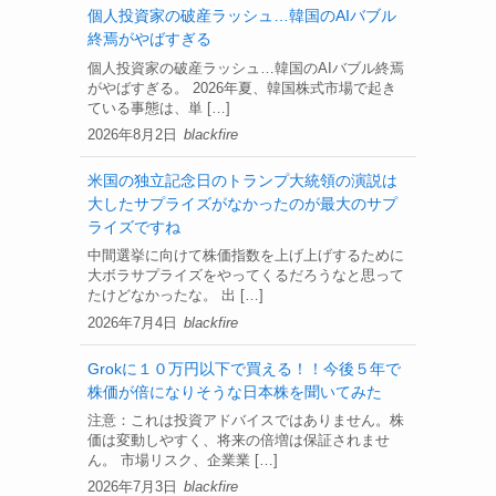
個人投資家の破産ラッシュ…韓国のAIバブル
終焉がやばすぎる
個人投資家の破産ラッシュ…韓国のAIバブル終焉
がやばすぎる。 2026年夏、韓国株式市場で起き
ている事態は、単 […]
2026年8月2日
blackfire
米国の独立記念日のトランプ大統領の演説は
大したサプライズがなかったのが最大のサプ
ライズですね
中間選挙に向けて株価指数を上げ上げするために
大ボラサプライズをやってくるだろうなと思って
たけどなかったな。 出 […]
2026年7月4日
blackfire
Grokに１０万円以下で買える！！今後５年で
株価が倍になりそうな日本株を聞いてみた
注意：これは投資アドバイスではありません。株
価は変動しやすく、将来の倍増は保証されませ
ん。 市場リスク、企業業 […]
2026年7月3日
blackfire