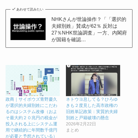
あわせて読みたい
NHKさんが世論操作？「「選択的
夫婦別姓」賛成が62％ 反対は
27％NHK世論調査」一方、内閣府
が国籍を確認…
政商｜サイボウズ青野慶久
ネトウヨ息してる？ひろゆ
が選択的夫婦別姓にこだわ
きも２度見した高市政権の
るのはシステム改修（およ
旧姓単記政策：実質的夫婦
そ最大約２０兆円の税金が
別姓と戸籍破壊の懸念
投入される上にシステム運
2026年2月22日
用で継続的に年間数千億円
まとめ
が必要と予想されている）