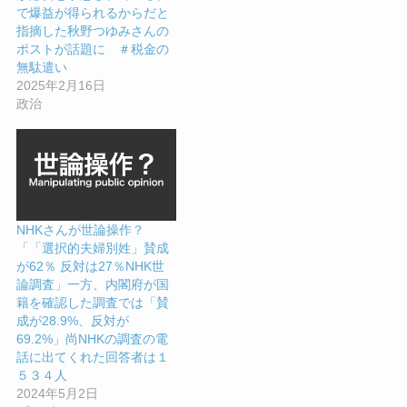
で爆益が得られるからだと
指摘した秋野つゆみさんの
ポストが話題に ＃税金の
無駄遣い
2025年2月16日
政治
NHKさんが世論操作？
「「選択的夫婦別姓」賛成
が62％ 反対は27％NHK世
論調査」一方、内閣府が国
籍を確認した調査では「賛
成が28.9%、反対が
69.2%」尚NHKの調査の電
話に出てくれた回答者は１
５３４人
2024年5月2日