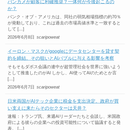
バンカメが顧客に利確推奨？一体何が今後起こるの
か？
バンク・オブ・アメリカは、同社の弱気相場指標の約70％
が発動しており、これは過去の市場高値水準と一致すると
して […]
2026年6月8日
scaripoweat
イーロン・マスクがgoogleにデータセンターを貸す契
約を締結。その狙いとAIバブルに与える影響を考察
そもそもダボス会議の連中が超管理社会を世界に強いよう
として推進したのがAI しかし、AI使ってAIのためとか言
[…]
2026年6月7日
scaripoweat
日米両国がAIテック企業に税金を支出決定。政府が買
い支えに来たらそのセクターは天井？
速報：トランプ氏、来週AIリーダーたちと会談し、米国政
府による彼らの企業への投資可能性について協議すると発
表。 […]