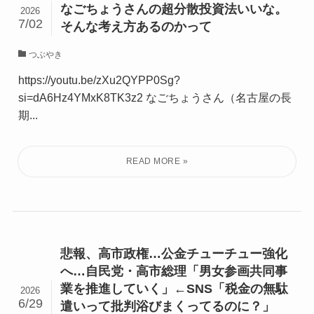
なごちょうさんの超分散投資法いいな。
2026
7/02
そんな考え方あるのかって
つぶやき
https://youtu.be/zXu2QYPP0Sg?
si=dA6Hz4YMxK8TK3z2 なごちょうさん（名古屋の長
期...
悲報、高市政権…公金チューチュー強化
へ…自民党・高市総理「男女参画共同事
業を推進していく」←SNS「税金の無駄
2026
6/29
遣いって批判浴びまくってるのに？」