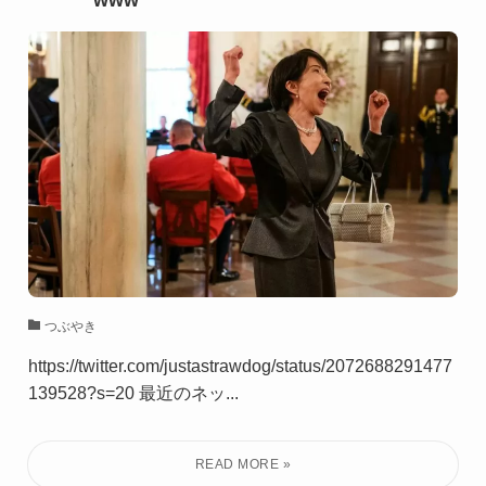
www
つぶやき
https://twitter.com/justastrawdog/status/2072688291477
139528?s=20 最近のネッ...