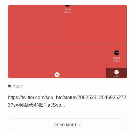
ブログ
https://twitter.com/sou_btc/status/208252312046926272
3?s=46&t=54NEFlaJSvp...