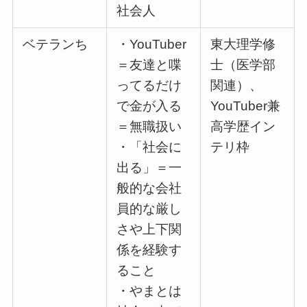
社会人
ベテランち
・YouTuber
東大理学修
＝友達と喋
士（医学部
ってるだけ
関連）、
で金が入る
YouTuber兼
＝無職扱い
高学歴イン
・「社会に
テリ枠
出る」＝一
般的な会社
員的な厳し
さや上下関
係を経験す
ること
・やまとは