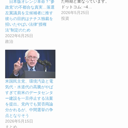
た時期と重なっています。
日本版オレンジ革命？”参
ドットコム: −4…
政党”の不都合な真実…落選
2026年5月25日
左翼議員を立候補者に推す
投資
彼らの目的はナチス独裁を
招いたやばい法律”授権
法”制定のため
2022年6月25日
政治
米国民主党、環境汚染と電
気代・水道代の高騰がやば
すぎて前米のデータセンタ
ー建設を一旦停止する法案
を提出。党内でも賛否両論
分かれるが、中間選挙の争
点となりそう
2026年5月15日
まとめ