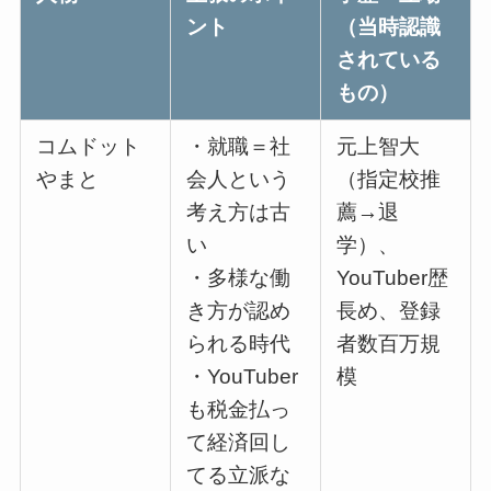
ント
（当時認識
されている
もの）
コムドット
・就職＝社
元上智大
やまと
会人という
（指定校推
考え方は古
薦→退
い
学）、
・多様な働
YouTuber歴
き方が認め
長め、登録
られる時代
者数百万規
・YouTuber
模
も税金払っ
て経済回し
てる立派な