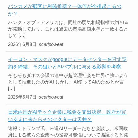
バンカメが顧客に利確推奨？一体何が今後起こるの
か？
バンク・オブ・アメリカは、同社の弱気相場指標の約70％
が発動しており、これは過去の市場高値水準と一致すると
して […]
2026年6月8日
scaripoweat
イーロン・マスクがgoogleにデータセンターを貸す契
約を締結。その狙いとAIバブルに与える影響を考察
そもそもダボス会議の連中が超管理社会を世界に強いよう
として推進したのがAI しかし、AI使ってAIのためとか言
[…]
2026年6月7日
scaripoweat
日米両国がAIテック企業に税金を支出決定。政府が買
い支えに来たらそのセクターは天井？
速報：トランプ氏、来週AIリーダーたちと会談し、米国政
府による彼らの企業への投資可能性について協議すると発