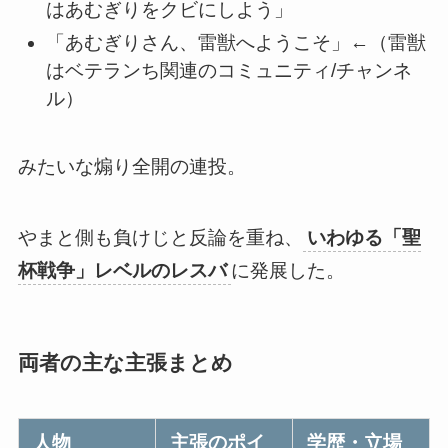
はあむぎりをクビにしよう」
「あむぎりさん、雷獣へようこそ」←（雷獣
はベテランち関連のコミュニティ/チャンネ
ル）
みたいな煽り全開の連投。
やまと側も負けじと反論を重ね、
いわゆる「聖
杯戦争」レベルのレスバ
に発展した。
両者の主な主張まとめ
人物
主張のポイ
学歴・立場