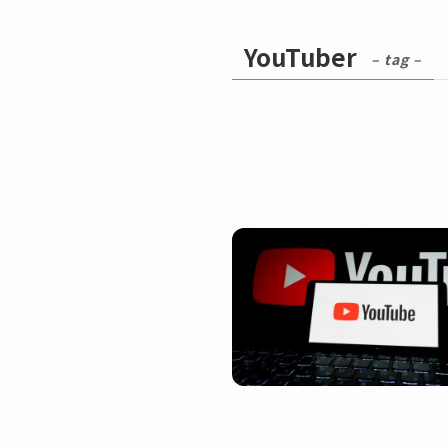
YouTuber
– tag –