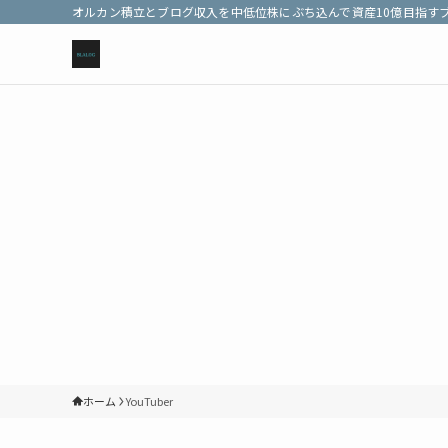
オルカン積立とブログ収入を中低位株にぶち込んで資産10億目指す
ホーム
YouTuber