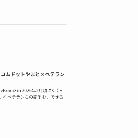
い？コムドットやまと×ベテラン
14ympvFxamXm 2026年2月頃にX（旧
と × ベテランちの論争を、できる