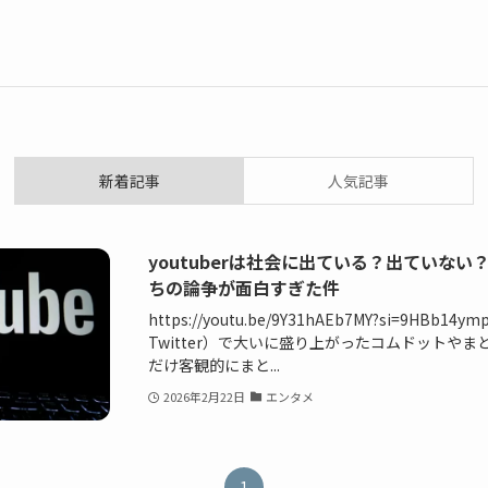
新着記事
人気記事
youtuberは社会に出ている？出ていな
ちの論争が面白すぎた件
https://youtu.be/9Y31hAEb7MY?si=9HBb
Twitter）で大いに盛り上がったコムドットやま
だけ客観的にまと...
2026年2月22日
エンタメ
1