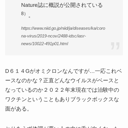
Nature誌に概説が公開されている
8）
。
https://www.niid.go.jp/niid/ja/diseases/ka/coro
na-virus/2019-ncov/2488-idsc/iasr-
news/10022-491p01.html
D６１４Gがオミクロンなんですが…一応これベ
ースなのかな？正直どんなウイルスがベースと
なっているのか２０２２年末現在では治験中の
ワクチンということもありブラックボックスな
面がある。