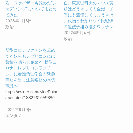
る…ファイザーも認めた”シ
亡、東京理科大のマウス実
ェディング”についてまとめ
験はどうやっても全滅…子
てみた
供にも遺伝してしまうやば
2023年1月3日
い代物とわかりツイ民戦慄
政治
＃遺伝子組み換えワクチン
2022年9月4日
政治
新型コロナワクチンを広め
てた奴らもレプリコンには
警鐘を鳴らし始める”新型コ
ロナ「レプリコンワクチ
ン」に看護倫理学会が緊急
声明を出し注意喚起の異例
事態へ”
https://twitter.com/MoeFuka
da/status/1832961059680
…
2024年9月9日
エンタメ