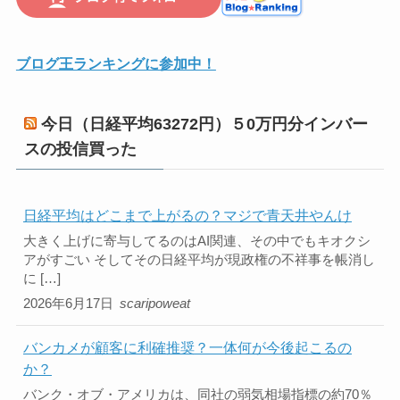
ブログ王ランキングに参加中！
今日（日経平均63272円）５0万円分インバー
スの投信買った
日経平均はどこまで上がるの？マジで青天井やんけ
大きく上げに寄与してるのはAI関連、その中でもキオクシ
アがすごい そしてその日経平均が現政権の不祥事を帳消し
に […]
2026年6月17日
scaripoweat
バンカメが顧客に利確推奨？一体何が今後起こるの
か？
バンク・オブ・アメリカは、同社の弱気相場指標の約70％