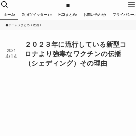
ホーム
X(旧ツイッター）
FC2まとめ
お問い合わせ
プライバシー
ホーム
まとめ
政治
２０２３年に流行している新型コ
2024
ロナより強毒なワクチンの伝播
4/14
（シェディング）その理由