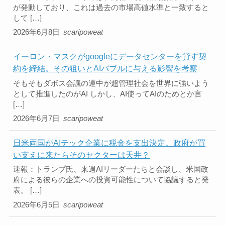
が発動しており、これは過去の市場高値水準と一致すると
して […]
2026年6月8日
scaripoweat
イーロン・マスクがgoogleにデータセンターを貸す契
約を締結。その狙いとAIバブルに与える影響を考察
そもそもダボス会議の連中が超管理社会を世界に強いよう
として推進したのがAI しかし、AI使ってAIのためとか言
[…]
2026年6月7日
scaripoweat
日米両国がAIテック企業に税金を支出決定。政府が買
い支えに来たらそのセクターは天井？
速報：トランプ氏、来週AIリーダーたちと会談し、米国政
府による彼らの企業への投資可能性について協議すると発
表。 […]
2026年6月5日
scaripoweat