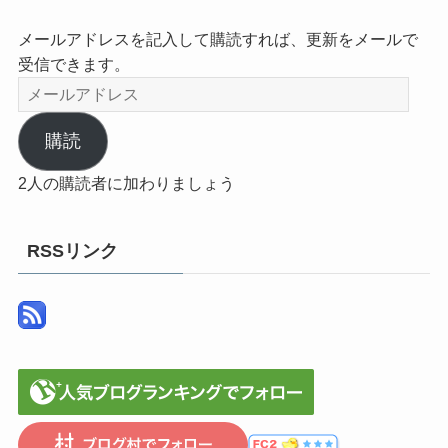
メールアドレスを記入して購読すれば、更新をメールで
受信できます。
メ
ー
ル
購読
ア
2人の購読者に加わりましょう
ド
レ
ス
RSSリンク