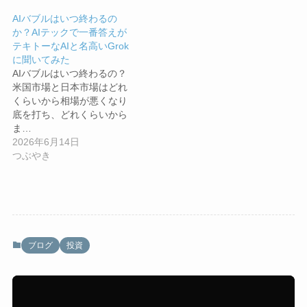
AIバブルはいつ終わるの
か？AIテックで一番答えが
テキトーなAIと名高いGrok
に聞いてみた
AIバブルはいつ終わるの？
米国市場と日本市場はどれ
くらいから相場が悪くなり
底を打ち、どれくらいから
ま…
2026年6月14日
つぶやき
ブログ
投資