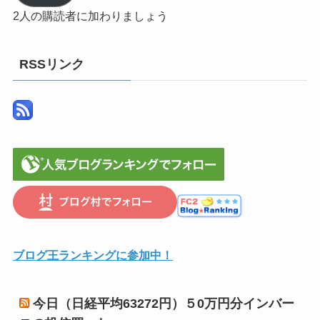
ア
2人の購読者に加わりましょう
ド
レ
ス
RSSリンク
ブログ王ランキングに参加中！
今日（日経平均63272円）５0万円分インバー