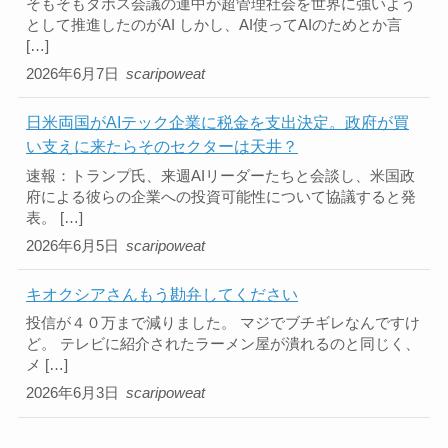
そもそもダボス会議の連中が超管理社会を世界に強いよう
として推進したのがAI しかし、AI使ってAIのためとか言
[…]
2026年6月7日
scaripoweat
日米両国がAIテック企業に税金を支出決定。政府が買
い支えに来たらそのセクターは天井？
速報：トランプ氏、来週AIリーダーたちと会談し、米国政
府による彼らの企業への投資可能性について協議すると発
表。 […]
2026年6月5日
scaripoweat
キオクシアさんもう勘弁してください
投信が４０万まで減りました。 マジでブチギレなんですけ
ど。 テレビに紹介されたラーメン屋が潰れるのと同じく、
メ […]
2026年6月3日
scaripoweat