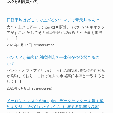
スの投信買った
日経平均はどこまで上がるの？マジで青天井やんけ
大きく上げに寄与してるのはAI関連、その中でもキオクシ
アがすごい そしてその日経平均が現政権の不祥事を帳消し
に […]
2026年6月17日
scaripoweat
バンカメが顧客に利確推奨？一体何が今後起こるの
か？
バンク・オブ・アメリカは、同社の弱気相場指標の約70％
が発動しており、これは過去の市場高値水準と一致すると
して […]
2026年6月8日
scaripoweat
イーロン・マスクがgoogleにデータセンターを貸す契
約を締結。その狙いとAIバブルに与える影響を考察