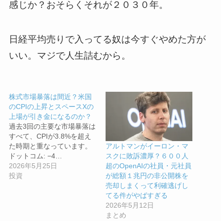
感じか？おそらくそれが２０３０年。
日経平均売りで入ってる奴は今すぐやめた方が
いい。マジで人生詰むから。
株式市場暴落は間近？米国
のCPIの上昇とスペースXの
上場が引き金になるのか？
過去3回の主要な市場暴落は
すべて、CPIが3.8%を超え
た時期と重なっています。
アルトマンがイーロン・マ
ドットコム: −4…
スクに敗訴濃厚？６００人
2026年5月25日
超のOpenAIの社員・元社員
投資
が総額１兆円の非公開株を
売却しまくって利確逃げし
てる件がやばすぎる
2026年5月12日
まとめ