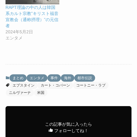
RAPT理論の中の人は韓国
系カルト宗教”キリスト福音
宣教会（通称摂理）”の元信
者
2024年5月2日
エンタメ
まとめ
エンタメ
事件
海外
都市伝説
エプスタイン
カート・コバーン
コートニー・ラブ
ニルヴァーナ
米国
この記事が気に入ったら
フォローしてね！