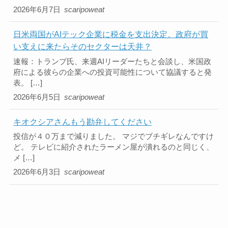
2026年6月7日
scaripoweat
日米両国がAIテック企業に税金を支出決定。政府が買
い支えに来たらそのセクターは天井？
速報：トランプ氏、来週AIリーダーたちと会談し、米国政
府による彼らの企業への投資可能性について協議すると発
表。 […]
2026年6月5日
scaripoweat
キオクシアさんもう勘弁してください
投信が４０万まで減りました。 マジでブチギレなんですけ
ど。 テレビに紹介されたラーメン屋が潰れるのと同じく、
メ […]
2026年6月3日
scaripoweat