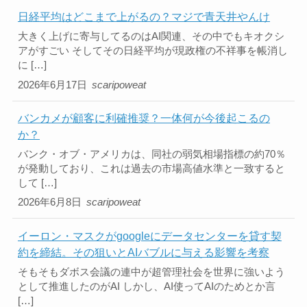
日経平均はどこまで上がるの？マジで青天井やんけ
大きく上げに寄与してるのはAI関連、その中でもキオクシ
アがすごい そしてその日経平均が現政権の不祥事を帳消し
に […]
2026年6月17日
scaripoweat
バンカメが顧客に利確推奨？一体何が今後起こるの
か？
バンク・オブ・アメリカは、同社の弱気相場指標の約70％
が発動しており、これは過去の市場高値水準と一致すると
して […]
2026年6月8日
scaripoweat
イーロン・マスクがgoogleにデータセンターを貸す契
約を締結。その狙いとAIバブルに与える影響を考察
そもそもダボス会議の連中が超管理社会を世界に強いよう
として推進したのがAI しかし、AI使ってAIのためとか言
[…]