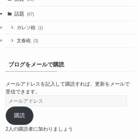
話題
(67)
ガレソ砲
(1)
文春砲
(3)
ブログをメールで購読
メールアドレスを記入して購読すれば、更新をメールで
受信できます。
メ
ー
ル
購読
ア
2人の購読者に加わりましょう
ド
レ