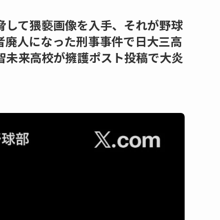
脅して猥褻画像を入手、それが野球
者廃人になった刑事事件で日大三高
智未来高校が擁護ポスト投稿で大炎