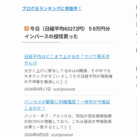
ブログ王ランキングに参加中！
今日（日経平均63272円）５0万円分
インバースの投信買った
日経平均はどこまで上がるの？マジで青天井
やんけ
大きく上げに寄与してるのはAI関連、その中でも
キオクシアがすごい そしてその日経平均が現政権
の不祥事を帳消しに […]
2026年6月17日
scaripoweat
バンカメが顧客に利確推奨？一体何が今後起
こるのか？
バンク・オブ・アメリカは、同社の弱気相場指標
の約70％が発動しており、これは過去の市場高値
水準と一致するとして […]
2026年6月8日
scaripoweat