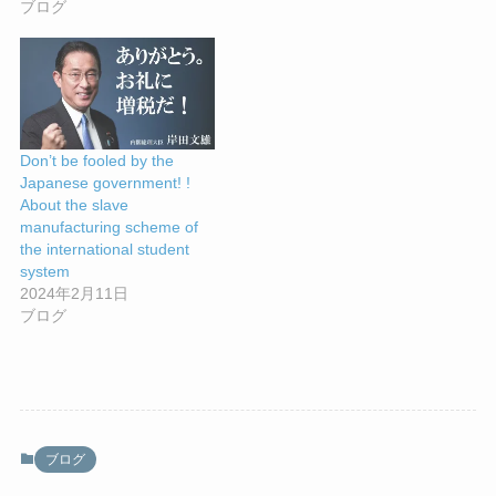
ブログ
Don’t be fooled by the
Japanese government! !
About the slave
manufacturing scheme of
the international student
system
2024年2月11日
ブログ
ブログ