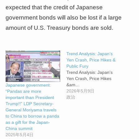
expected that the credit of Japanese
government bonds will also be lost if a large
amount of U.S. Treasury bonds are sold.
Trend Analysis: Japan’s
Yen Crash, Price Hikes &
Public Fury
Trend Analysis: Japan's
Yen Crash, Price Hikes
&am…
Japanese government:
2026年5月9日
“Pandas are more
政治
important than President
Trump!!” LDP Secretary-
General Moriyama travels
to China to borrow a panda
as a gift for the Japan-
China summit
2025年5月4日