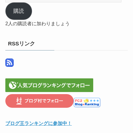
ー
ル
購読
ア
2人の購読者に加わりましょう
ド
レ
ス
RSSリンク
ブログ王ランキングに参加中！