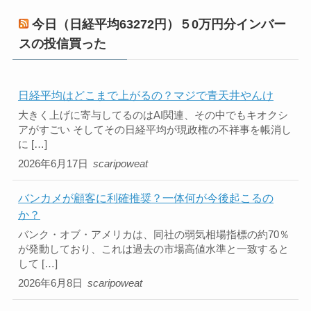
今日（日経平均63272円）５0万円分インバー
スの投信買った
日経平均はどこまで上がるの？マジで青天井やんけ
大きく上げに寄与してるのはAI関連、その中でもキオクシ
アがすごい そしてその日経平均が現政権の不祥事を帳消し
に […]
2026年6月17日
scaripoweat
バンカメが顧客に利確推奨？一体何が今後起こるの
か？
バンク・オブ・アメリカは、同社の弱気相場指標の約70％
が発動しており、これは過去の市場高値水準と一致すると
して […]
2026年6月8日
scaripoweat