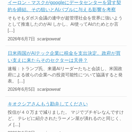
イーロン・マスクがgoogleにデータセンターを貸す契
約を締結。その狙いとAIバブルに与える影響を考察
そもそもダボス会議の連中が超管理社会を世界に強いよう
として推進したのがAI しかし、AI使ってAIのためとか言
[…]
2026年6月7日
scaripoweat
日米両国がAIテック企業に税金を支出決定。政府が買
い支えに来たらそのセクターは天井？
速報：トランプ氏、来週AIリーダーたちと会談し、米国政
府による彼らの企業への投資可能性について協議すると発
表。 […]
2026年6月5日
scaripoweat
キオクシアさんもう勘弁してください
投信が４０万まで減りました。 マジでブチギレなんですけ
ど。 テレビに紹介されたラーメン屋が潰れるのと同じく、
メ […]