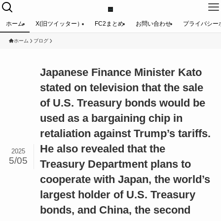
ホーム
X(旧ツイッター）
FC2まとめ
お問い合わせ
プライバシー
ホーム
ブログ
Japanese Finance Minister Kato
stated on television that the sale
of U.S. Treasury bonds would be
used as a bargaining chip in
retaliation against Trump’s tariffs.
He also revealed that the
2025
5/05
Treasury Department plans to
cooperate with Japan, the world’s
largest holder of U.S. Treasury
bonds, and China, the second