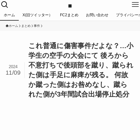
ホーム
X(旧ツイッター）
FC2まとめ
お問い合わせ
プライバシー
ホーム
まとめ
事件
これ普通に傷害事件だよな？…小
学生の空手の大会にて 後ろから
不意打ちで後頭部を蹴り、蹴られ
2024
11/09
た側は手足に麻痺が残る。 何故
か蹴った側はお咎めなし、蹴ら
れた側が3年間試合出場停止処分