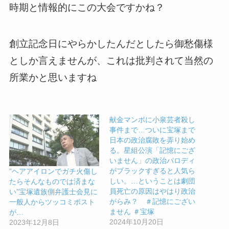
時期と情報的にこの大会ですかね？
創立記念日にやらかしたんだとしたら御愁傷様
としか言えませんが、これは批判されて当然の
所業かと思いますね
献金マンボに小泉芸者殺し
事件まで…ついに宝塚まで
日本の政治腐敗を弄り始め
る。星組公演「記憶にござ
いません」の政治パロディ
がブラックすぎると人気ら
”ヘアアイロンでガチ火傷し
しい。…ということは劇団
たらそんなものでは済まな
員死亡の原因はやはり政治
い”宝塚遺族側弁護士会見に
がらみ？ ＃記憶にござい
一般人からツッコミポスト
ません ＃宝塚
が…
2024年10月20日
2023年12月8日