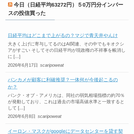
今日（日経平均63272円）５0万円分インバー
スの投信買った
日経平均はどこまで上がるの？マジで青天井やんけ
大きく上げに寄与してるのはAI関連、その中でもキオクシ
アがすごい そしてその日経平均が現政権の不祥事を帳消し
に […]
2026年6月17日
scaripoweat
バンカメが顧客に利確推奨？一体何が今後起こるの
か？
バンク・オブ・アメリカは、同社の弱気相場指標の約70％
が発動しており、これは過去の市場高値水準と一致すると
して […]
2026年6月8日
scaripoweat
イーロン・マスクがgoogleにデータセンターを貸す契