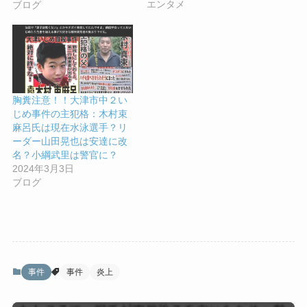
エンタメ
ブログ
胸糞注意！！大津市中２い
じめ事件の主犯格：木村束
麻呂氏は現在水泳選手？リ
ーダー山田晃也は安達に改
名？小綱武里は警官に？
2024年3月3日
ブログ
事件
事件
炎上