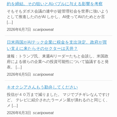
約を締結。その狙いとAIバブルに与える影響を考察
そもそもダボス会議の連中が超管理社会を世界に強いよう
として推進したのがAI しかし、AI使ってAIのためとか言
[…]
2026年6月7日
scaripoweat
日米両国がAIテック企業に税金を支出決定。政府が買
い支えに来たらそのセクターは天井？
速報：トランプ氏、来週AIリーダーたちと会談し、米国政
府による彼らの企業への投資可能性について協議すると発
表。 […]
2026年6月5日
scaripoweat
キオクシアさんもう勘弁してください
投信が４０万まで減りました。 マジでブチギレなんですけ
ど。 テレビに紹介されたラーメン屋が潰れるのと同じく、
メ […]
2026年6月3日
scaripoweat