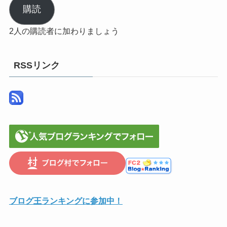
ル
購読
ア
2人の購読者に加わりましょう
ド
レ
ス
RSSリンク
ブログ王ランキングに参加中！