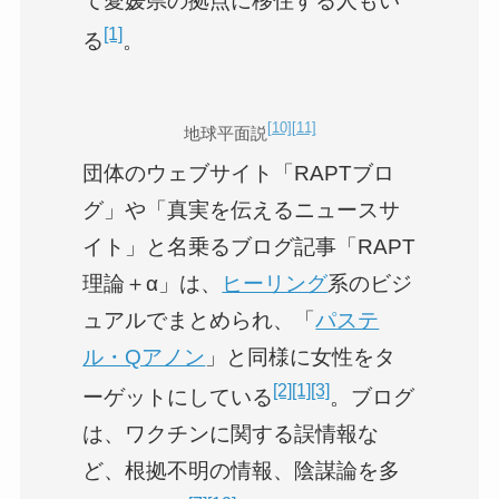
て愛媛県の拠点に移住する人もい
[1]
る
。
[10]
[11]
地球平面説
団体のウェブサイト「RAPTブロ
グ」や「真実を伝えるニュースサ
イト」と名乗るブログ記事「RAPT
理論＋α」は、
ヒーリング
系のビジ
ュアルでまとめられ、「
パステ
ル・Qアノン
」と同様に女性をタ
[2]
[1]
[3]
ーゲットにしている
。ブログ
は、ワクチンに関する誤情報な
ど、根拠不明の情報、陰謀論を多