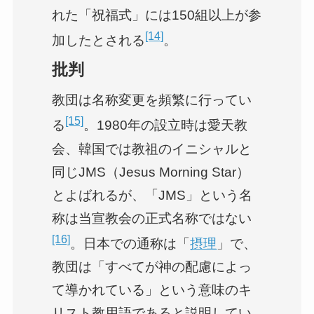
れた「祝福式」には150組以上が参
[14]
加したとされる
。
批判
教団は名称変更を頻繁に行ってい
[15]
る
。1980年の設立時は愛天教
会、韓国では教祖のイニシャルと
同じJMS（Jesus Morning Star）
とよばれるが、「JMS」という名
称は当宣教会の正式名称ではない
[16]
。日本での通称は「
摂理
」で、
教団は「すべてが神の配慮によっ
て導かれている」という意味のキ
リスト教用語であると説明してい