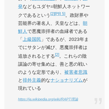
発
などもユダヤ=朝鮮人ネットワー
[2]
[PR 5]
クであるという
。政財界や
芸能界の著名人、天皇などは、
朝
鮮人
で悪魔崇拝者の血縁者である
「
上級国民
」であるが、2023年ま
でにサタンが滅び、悪魔崇拝者は
[2]
追放されるとする
。これらの陰
謀論の寄せ集めは、善と悪の戦い
のような定形であり、
被害者意識
と
排外主義
的な
ナショナリズム
が
現れている
https://ja.wikipedia.org/wiki/RAPT理論