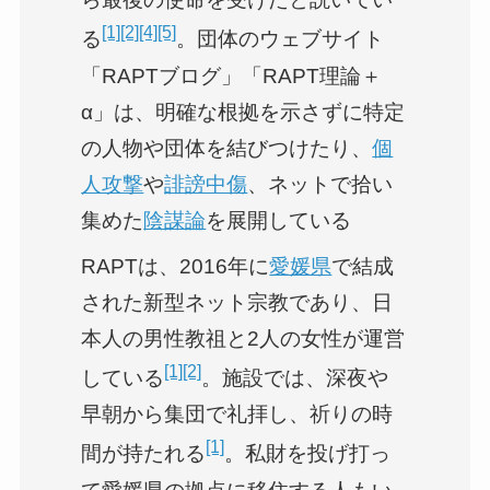
[1]
[2]
[4]
[5]
る
。団体のウェブサイト
「RAPTブログ」「RAPT理論＋
α」は、明確な根拠を示さずに特定
の人物や団体を結びつけたり、
個
人攻撃
や
誹謗中傷
、ネットで拾い
集めた
陰謀論
を展開している
RAPTは、2016年に
愛媛県
で結成
された新型ネット宗教であり、日
本人の男性教祖と2人の女性が運営
[1]
[2]
している
。施設では、深夜や
早朝から集団で礼拝し、祈りの時
[1]
間が持たれる
。私財を投げ打っ