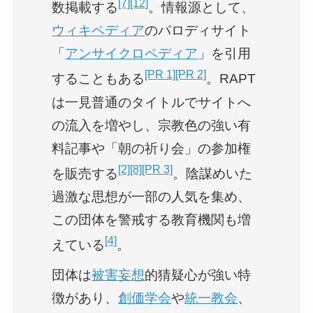
[7]
[12]
数掲載する
。情報源として、
ウィキペディア
のパロディサイト
「
アンサイクロペディア
」を引用
[PR 1]
[PR 2]
することもある
。RAPT
は一見普通のタイトルでサイトへ
の流入を増やし、宗教色の強い有
料記事や「朝の祈り会」の参加権
[2]
[8]
[PR 3]
を販売する
。陰謀めいた
過激な思想が一部の人気を集め、
この団体を警戒する教育機関も増
[4]
えている
。
団体は
被害妄想
的猜疑心が強い特
徴があり、
創価学会
や
統一教会
、