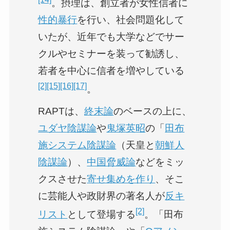
。摂理は、創立者が女性信者に
性的暴行
を行い、社会問題化して
いたが、近年でも大学などでサー
クルやセミナーを装って勧誘し、
若者を中心に信者を増やしている
[2]
[15]
[16]
[17]
。
RAPTは、
終末論
のベースの上に、
ユダヤ陰謀論
や
鬼塚英昭
の「
田布
施システム陰謀論
（天皇と
朝鮮人
陰謀論
）、
中国脅威論
などをミッ
クスさせた
寄せ集めを作り
、そこ
に芸能人や政財界の著名人が
反キ
[2]
リスト
として登場する
。「田布