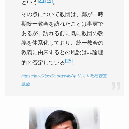
[23]
[24]
という
。
その点について教団は、鄭が一時
期統一教会を訪れたことは事実で
あるが、訪れる前に既に教団の教
義を体系化しており、統一教会の
教義に由来するとの風説は非論理
[25]
的と否定している
。
https://ja.wikipedia.org/wiki/キリスト教福音宣
教会