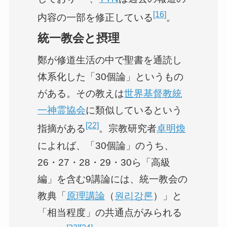
[16]
内容の一部を修正している
。
統一教会と摂理
鄭が修道生活の中で聖書を通読し
体系化した「30個論」というもの
がある。その教えは
世界基督教統
一神霊協会
に類似しているという
[22]
指摘がある
。宗教研究者
卓明煥
によれば、「30個論」のうち、
26・27・28・29・30ら「高級
編」を含む9講論には、統一教会の
教典「
原理講論
（
원리강론
）」と
「相当程度」の共通点がみられる