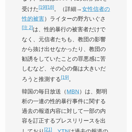
[19]
[18]
受けた
。（詳細→
女性信者の
性的被害
）ライターの野方いぐさ
[注 2]
は、性的暴行の被害者だけで
なく、元信者たちも、教団の影響
から抜け出せなかったり、教団の
勧誘をしていたことの罪悪感に苦
しむなど、その心の傷は大きいだ
[19]
ろうと推測する
。
韓国の毎日放送（
MBN
）は、鄭明
析の一連の性的暴行事件に関する
過去の報道内容に対して一部の内
容を訂正するプレスリリースを出
[21]
しており
、
YTN
は過去の報道の