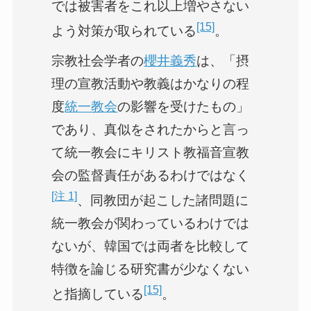
では被害者をこれ以上増やさない
[15]
よう対策が取られている
。
宗教社会学者の
櫻井義秀
は、「摂
理の宣教活動や教義はかなりの程
度
統一教会
の影響を受けたもの」
であり、真似をされたからと言っ
て統一教会にキリスト教福音宣教
会の監督責任があるわけではなく
[注 1]
、同教団が起こした諸問題に
統一教会が関わっているわけでは
ないが、韓国では両者を比較して
特徴を論じる研究書が少なくない
[15]
と指摘している
。