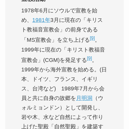
1978年6月にソウルで宣教を始
め、
1981年
3月に現在の「キリス
ト教福音宣教会」の前身である
[9]
「MS宣教会」を立ち上げる
。
1999年に現在の「キリスト教福音
[9]
宣教会」(CGM)を発足する
。
1999年から海外宣教を始める。(日
本、ドイツ、フランス、イギリ
ス、台湾など) 1989年7月から会
員と共に自身の故郷を
月明洞
（ウ
ォルミョンドン）として開発し、
岩や木、水など自然によって作り
上げた聖殿「自然聖殿」を建築す