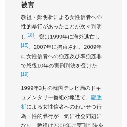
被害
教祖・鄭明析による女性信者への
性的暴行があったことが次々判明
[18]
し
、鄭は1999年に海外逃亡し
[15]
、2007年に拘束され、2009年
に女性信者への強姦及び準強姦罪
で懲役10年の実刑判決を受けた
[19]
。
1999年3月の韓国テレビ局のドキ
ュメンタリー番組の報道で、
鄭明
析
による女性信者へのわいせつ行
為・性的暴行が一気に社会問題に
なり、教祖は2009年に実刑判決を