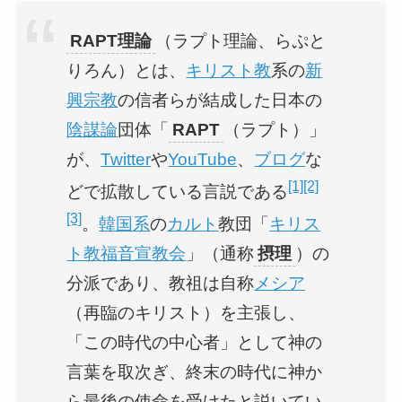
RAPT理論
（ラプト理論、らぷと
りろん）とは、
キリスト教
系の
新
興宗教
の信者らが結成した日本の
陰謀論
団体「
RAPT
（ラプト）」
が、
Twitter
や
YouTube
、
ブログ
な
[1]
[2]
どで拡散している言説である
[3]
。
韓国系
の
カルト
教団「
キリス
ト教福音宣教会
」（通称
摂理
）の
分派であり、教祖は自称
メシア
（再臨のキリスト）を主張し、
「この時代の中心者」として神の
言葉を取次ぎ、終末の時代に神か
ら最後の使命を受けたと説いてい