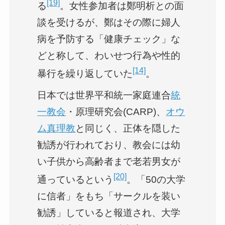
[19]
る
。女性参加者は鄭明析との面
談を受けるが、鄭はその際に婦人
病を予防する「健康チェック」な
どと称して、わいせつ行為や性的
[14]
暴行を繰り返していた
。
日本では世界平和統一家庭連合
統
一教会
・原理研究会(CARP)、
オウ
ム真理教
と同じく、正体を隠した
勧誘が行われており、教会には幼
い子供から高齢者まで老若男女が
[20]
通っているという
。「50の大学
に信者」をもち「サークルを装い
勧誘」していると報道され、大学