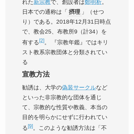
れた
新宗教
で、創設者は
鄭明析
。
日本での通称は「
摂理
」（せつ
り）である。2018年12月31日時点
で、教会25、布教所9（計34）を
[2]
有する
。 『宗教年鑑』ではキリ
スト教系宗教団体と分類されてい
る
宣教方法
勧誘は、大学の
偽装サークル
など
といった非宗教的な団体を通じ
て、宗教的な性質や教義、本当の
目的を明らかにせずに行われてい
[9]
る
。このような勧誘方法は「不