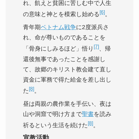
れ、飢えと貧困に苦しむ中で人生
[6]
の意味と神とを模索し始める
。
青年期
ベトナム戦争
に2度派兵さ
れ、命が尊いものであることを
[7]
「骨身にしみるほど」悟り
、帰
還後無事であったことを感謝し
て、故郷のキリスト教会建て直し
資金に軍務で得た給金を差し出し
[8]
た
。
昼は両親の農作業を手伝い、夜は
山や洞窟で明け方まで
聖書
を読み
[8]
祈るという生活を続けた
。
宣教活動