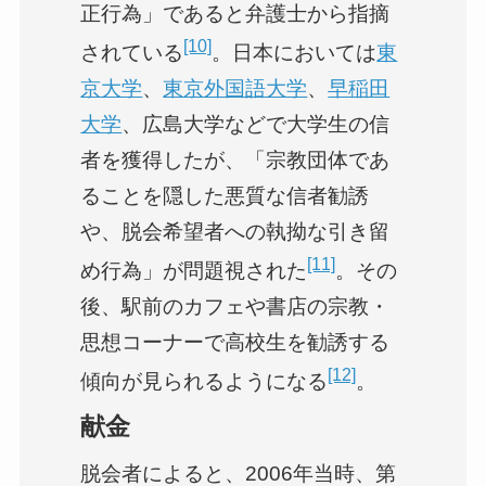
正行為」であると弁護士から指摘
[10]
されている
。日本においては
東
京大学
、
東京外国語大学
、
早稲田
大学
、広島大学などで大学生の信
者を獲得したが、「宗教団体であ
ることを隠した悪質な信者勧誘
や、脱会希望者への執拗な引き留
[11]
め行為」が問題視された
。その
後、駅前のカフェや書店の宗教・
思想コーナーで高校生を勧誘する
[12]
傾向が見られるようになる
。
献金
脱会者によると、2006年当時、第