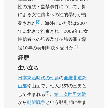
性の拉致・監禁事件について、鄭
による女性信者への性的暴行が告
[3]
発された
。海外にいた鄭は2007
年に北京で拘束され、2009年に女
性信者への強姦及び準強姦罪で懲
[4]
役10年の実刑判決を受けた
。
経歴
生い立ち
日本統治時代の朝鮮
の
全羅北道
錦
山郡
珍山面で、七人兄弟の三男と
[5]
して生まれる
。
第二次世界大戦
から
朝鮮戦争
という動乱期に生ま