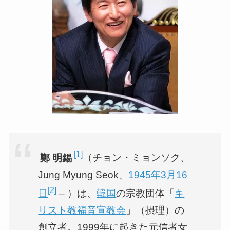
[1]
鄭 明錫
（チョン・ミョンソク、
Jung Myung Seok、
1945年
3月16
[2]
日
– ）は、
韓国
の宗教団体「
キ
リスト教福音宣教会
」（摂理）の
創立者。1999年に起きた元信者女