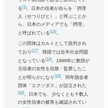
[1]
る
。日本の信者が自らを「摂理
人（せつりびと）」と呼ぶことか
ら、日本のメディアでも「摂理」
[15]
と呼ばれている
。
この団体はカルトとして批判され
[17]
ており
、韓国では近年社会問題
[18]
となっている
。1999年に教団が
元信者の女性を拉致・監禁したこ
[18]
とが明らかになり
、同年脱会者
団体「エクソダス」が設立された
[18]
。日本でも、少なくとも十数人
の女性信者の被害も確認されてい