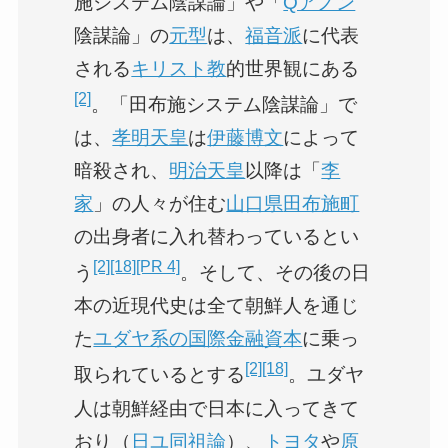
施システム陰謀論」や「
Qアノン
陰謀論」の
元型
は、
福音派
に代表
される
キリスト教
的世界観にある
[2]
。「田布施システム陰謀論」で
は、
孝明天皇
は
伊藤博文
によって
暗殺され、
明治天皇
以降は「
李
家
」の人々が住む
山口県
田布施町
の出身者に入れ替わっているとい
[2]
[18]
[PR 4]
う
。そして、その後の日
本の近現代史は全て朝鮮人を通じ
た
ユダヤ系の国際金融資本
に乗っ
[2]
[18]
取られているとする
。ユダヤ
人は朝鮮経由で日本に入ってきて
おり（
日ユ同祖論
）、
トヨタ
や
原