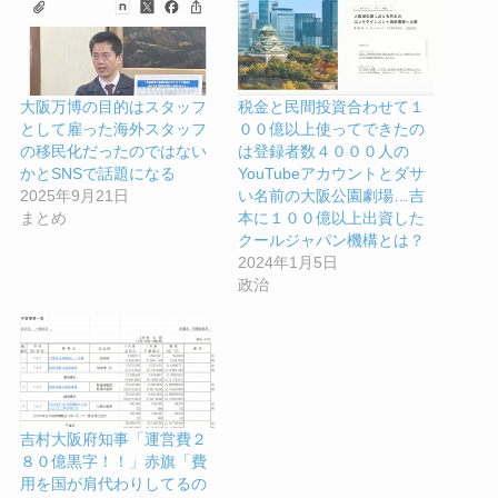
大阪万博の目的はスタッフ
税金と民間投資合わせて１
として雇った海外スタッフ
００億以上使ってできたの
の移民化だったのではない
は登録者数４０００人の
かとSNSで話題になる
YouTubeアカウントとダサ
2025年9月21日
い名前の大阪公園劇場…吉
まとめ
本に１００億以上出資した
クールジャパン機構とは？
2024年1月5日
政治
吉村大阪府知事「運営費２
８０億黒字！！」赤旗「費
用を国が肩代わりしてるの