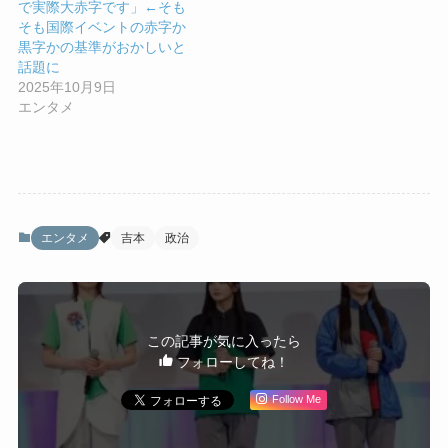
で実際大赤字です」←そも
そも国際イベントの赤字か
黒字かの基準がおかしいと
話題に
2025年10月9日
エンタメ
エンタメ
吉本
政治
この記事が気に入ったら
フォローしてね！
Follow Me