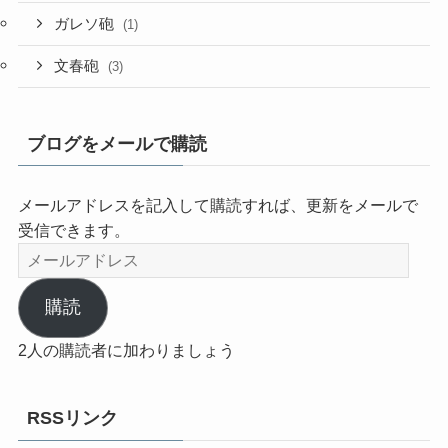
ガレソ砲
(1)
文春砲
(3)
ブログをメールで購読
メールアドレスを記入して購読すれば、更新をメールで
受信できます。
メ
ー
ル
購読
ア
2人の購読者に加わりましょう
ド
レ
ス
RSSリンク