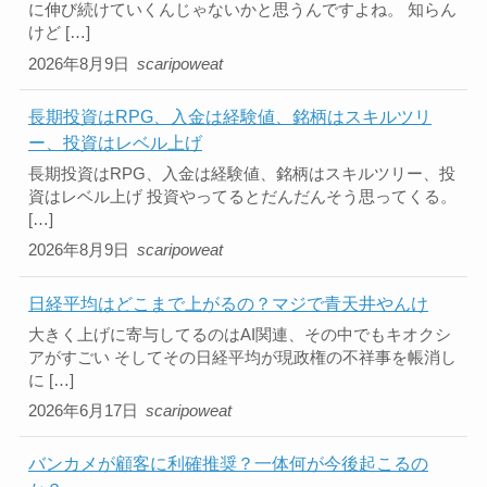
に伸び続けていくんじゃないかと思うんですよね。 知らん
けど […]
2026年8月9日
scaripoweat
長期投資はRPG、入金は経験値、銘柄はスキルツリ
ー、投資はレベル上げ
長期投資はRPG、入金は経験値、銘柄はスキルツリー、投
資はレベル上げ 投資やってるとだんだんそう思ってくる。
[…]
2026年8月9日
scaripoweat
日経平均はどこまで上がるの？マジで青天井やんけ
大きく上げに寄与してるのはAI関連、その中でもキオクシ
アがすごい そしてその日経平均が現政権の不祥事を帳消し
に […]
2026年6月17日
scaripoweat
バンカメが顧客に利確推奨？一体何が今後起こるの