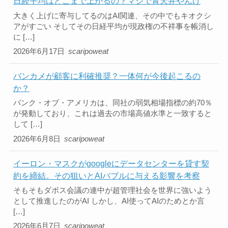
日経平均はどこまで上がるの？マジで青天井やんけ
大きく上げに寄与してるのはAI関連、その中でもキオクシ
アがすごい そしてその日経平均が現政権の不祥事を帳消し
に […]
2026年6月17日
scaripoweat
バンカメが顧客に利確推奨？一体何が今後起こるの
か？
バンク・オブ・アメリカは、同社の弱気相場指標の約70％
が発動しており、これは過去の市場高値水準と一致すると
して […]
2026年6月8日
scaripoweat
イーロン・マスクがgoogleにデータセンターを貸す契
約を締結。その狙いとAIバブルに与える影響を考察
そもそもダボス会議の連中が超管理社会を世界に強いよう
として推進したのがAI しかし、AI使ってAIのためとか言
[…]
2026年6月7日
scaripoweat