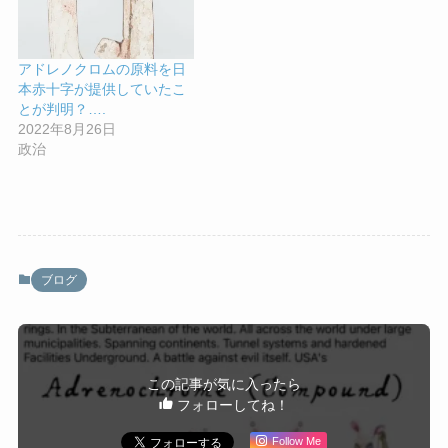
アドレノクロムの原料を日
本赤十字が提供していたこ
とが判明？….
2022年8月26日
政治
ブログ
この記事が気に入ったら
フォローしてね！
Follow Me