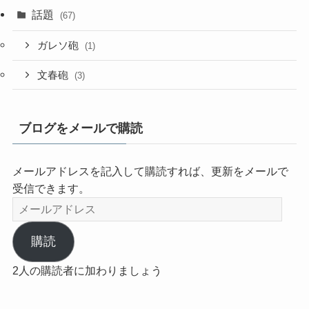
話題
(67)
ガレソ砲
(1)
文春砲
(3)
ブログをメールで購読
メールアドレスを記入して購読すれば、更新をメールで
受信できます。
メ
ー
ル
購読
ア
2人の購読者に加わりましょう
ド
レ
ス