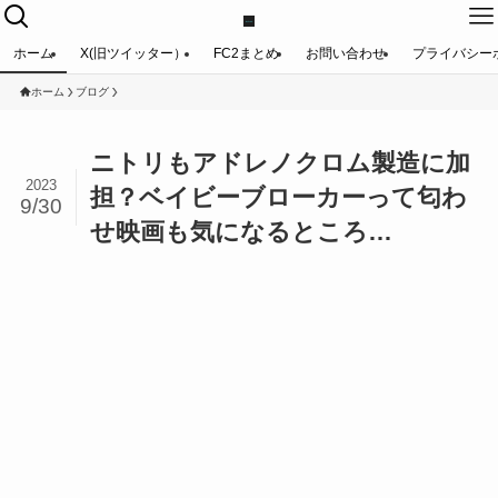
ホーム
X(旧ツイッター）
FC2まとめ
お問い合わせ
プライバシー
ホーム
ブログ
ニトリもアドレノクロム製造に加
2023
担？ベイビーブローカーって匂わ
9/30
せ映画も気になるところ…