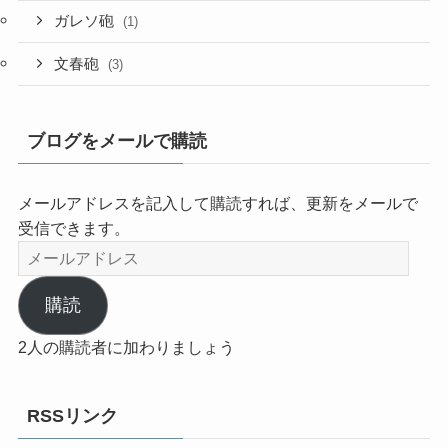
ガレソ砲
(1)
文春砲
(3)
ブログをメールで購読
メールアドレスを記入して購読すれば、更新をメールで
受信できます。
メ
ー
ル
購読
ア
2人の購読者に加わりましょう
ド
レ
ス
RSSリンク