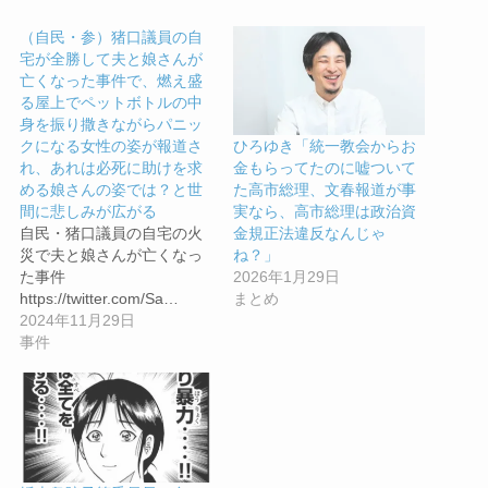
（自民・参）猪口議員の自
宅が全勝して夫と娘さんが
亡くなった事件で、燃え盛
る屋上でペットボトルの中
身を振り撒きながらパニッ
クになる女性の姿が報道さ
ひろゆき「統一教会からお
れ、あれは必死に助けを求
金もらってたのに嘘ついて
める娘さんの姿では？と世
た高市総理、文春報道が事
間に悲しみが広がる
実なら、高市総理は政治資
自民・猪口議員の自宅の火
金規正法違反なんじゃ
災で夫と娘さんが亡くなっ
ね？」
た事件
2026年1月29日
https://twitter.com/Sa…
まとめ
2024年11月29日
事件