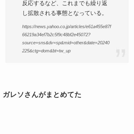
反応するなど、これまでも繰り返
し拡散される事態となっている。
https://news.yahoo.co.jp/articles/e61a455e87f
66219a34ef7b2c5f9c48bf2e45072?
source=sns&dv=sp&mid=other&date=20240
225&ctg=dom&bt=tw_up
ガレソさんがまとめてた