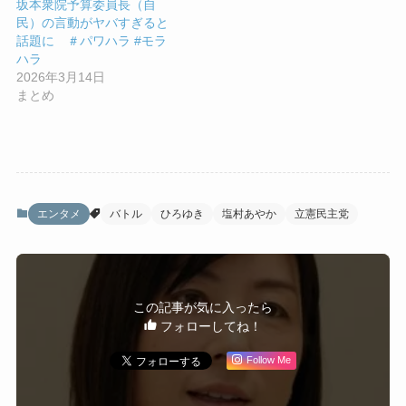
坂本衆院予算委員長（自
民）の言動がヤバすぎると
話題に ＃パワハラ #モラ
ハラ
2026年3月14日
まとめ
エンタメ
バトル
ひろゆき
塩村あやか
立憲民主党
この記事が気に入ったら
フォローしてね！
Follow Me