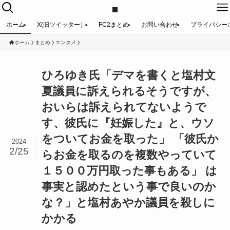
ホーム
X(旧ツイッター）
FC2まとめ
お問い合わせ
プライバシー
ホーム
まとめ
エンタメ
ひろゆき氏「デマを書くと塩村文
夏議員に訴えられるそうですが、
おいらは訴えられてないようで
す、彼氏に『妊娠した』と、ウソ
をついてお金を取った」 「彼氏か
2024
2/25
らお金を取るのを複数やっていて
１５００万円取った事もある」 は
事実と認めたという事で良いのか
な？」と塩村あやか議員を殺しに
かかる