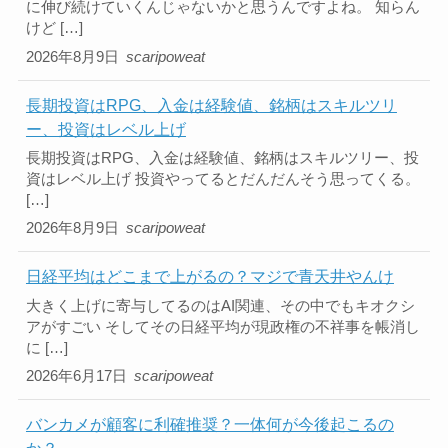
に伸び続けていくんじゃないかと思うんですよね。 知らん
けど […]
2026年8月9日
scaripoweat
長期投資はRPG、入金は経験値、銘柄はスキルツリ
ー、投資はレベル上げ
長期投資はRPG、入金は経験値、銘柄はスキルツリー、投
資はレベル上げ 投資やってるとだんだんそう思ってくる。
[…]
2026年8月9日
scaripoweat
日経平均はどこまで上がるの？マジで青天井やんけ
大きく上げに寄与してるのはAI関連、その中でもキオクシ
アがすごい そしてその日経平均が現政権の不祥事を帳消し
に […]
2026年6月17日
scaripoweat
バンカメが顧客に利確推奨？一体何が今後起こるの