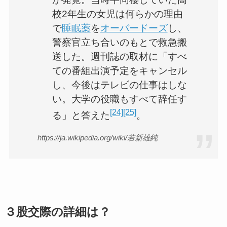
校2年生の女児は何らかの理由
で
睡眠薬
を
オーバードーズ
し、
警察官立ち合いのもとで救急搬
送した。週刊誌の取材に「すべ
ての番組出演予定をキャンセル
し、今後はテレビの仕事はしな
い。大学の役職もすべて辞任す
[24]
[25]
る」と答えた
。
https://ja.wikipedia.org/wiki/若新雄純
３股交際の詳細は？