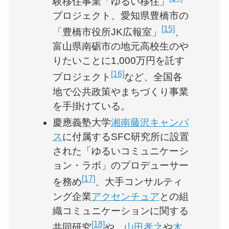
験移住事業「ゆるい移住」
プロジェクト、愛知県豊橋市の
[15]
「豊橋市役所JK広報室」
、
富山県南砺市の地元高校生のや
りたいことに1,000万円を託す
[16]
プロジェクト
など、全国各
地で公共政策やまちづくり事業
を手掛けている。
慶應義塾大学
湘南藤沢キャンパ
ス
に付属するSFC研究所に設置
された「ゆるいコミュニケーシ
ョン・ラボ」のプロデューサー
[17]
を務め
、大手コンサルティ
ング企業
アクセンチュア
との組
織コミュニケーションに関する
[18]
共同研究
や、
山田孝之
や
木