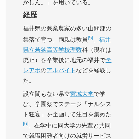
かしん。」を用いている。
経歴
福井県の兼業農家の多い山間部の
[5]
集落で育つ。両親は教員
。
福井
県立若狭高等学校
理数
科（現在は
廃止）を卒業後に地元の福井で
テ
レアポ
の
アルバイト
などを経験し
た。
設立間もない県立
宮城大学
で学
び、学園祭でステージ「ナルシス
ト狂宴」を企画して注目を集めた
[6]
。在学中に同大学の先輩と共同
で就職困難者向けの就労サービス