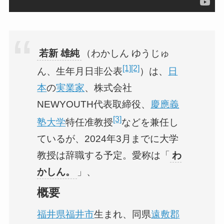
若新 雄純
（わかしん ゆうじゅ
[1]
[2]
ん、生年月日非公表
）は、
日
本
の
実業家
、株式会社
NEWYOUTH代表取締役、
慶應義
[3]
塾大学
特任准教授
などを兼任し
ているが、2024年3月までに大学
教授は辞職する予定。愛称は「
わ
かしん。
」、
概要
福井県
福井市
生まれ、同県
遠敷郡