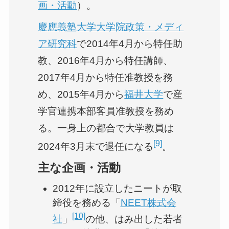
画・活動
）。
慶應義塾大学大学院政策・メディ
ア研究科
で2014年4月から特任助
教、2016年4月から特任講師、
2017年4月から特任准教授を務
め、2015年4月から
福井大学
で産
学官連携本部客員准教授を務め
る。一身上の都合で大学教員は
[9]
2024年3月末で退任になる
。
主な企画・活動
2012年に設立したニートが取
締役を務める「
NEET株式会
[10]
社
」
の他、はみ出した若者