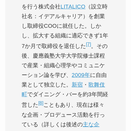
を行う株式会社
LITALICO
（設立時
社名：イデアルキャリア）を創業
し取締役COOに就任した。しか
し、拡大する組織に適応できず1年
[7]
7か月で取締役を退任した
。その
後、慶應義塾大学大学院修士課程
で産業・組織心理学やコミュニケ
ーション論を学び、
2009年
に自由
業として独立した。
新宿
・
歌舞伎
町
でダイニング・バーを約3年間経
[8]
営した
こともあり、現在は様々
な企画・プロデュース活動を行っ
ている（詳しくは後述の
主な企