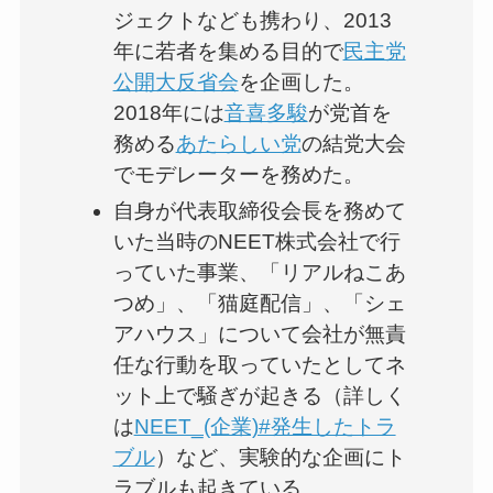
ジェクトなども携わり、2013
年に若者を集める目的で
民主党
公開大反省会
を企画した。
2018年には
音喜多駿
が党首を
務める
あたらしい党
の結党大会
でモデレーターを務めた。
自身が代表取締役会長を務めて
いた当時のNEET株式会社で行
っていた事業、「リアルねこあ
つめ」、「猫庭配信」、「シェ
アハウス」について会社が無責
任な行動を取っていたとしてネ
ット上で騒ぎが起きる（詳しく
は
NEET_(企業)#発生したトラ
ブル
）など、実験的な企画にト
ラブルも起きている。