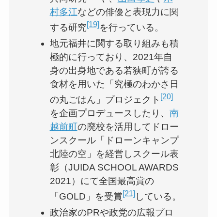
村多江
などの俳優と表現力に関
[19]
する研究
を行っている。
地元福井に関する取り組みも積
極的に行っており、2021年自
身の出身地である若狭町が誇る
食材を用いた「究極のわかさ日
[20]
の丸ごはん」プロジェクト
を企画プロデュースしたり、
南
越前町
の廃校を活用してドロー
ンスクール「ドローンキャンプ
北陸の空」を経営しスクール表
彰（JUIDA SCHOOL AWARDS
2021）にて全国最高賞の
[21]
「GOLD」を受賞
している。
政治家のPRや政党の広報プロ