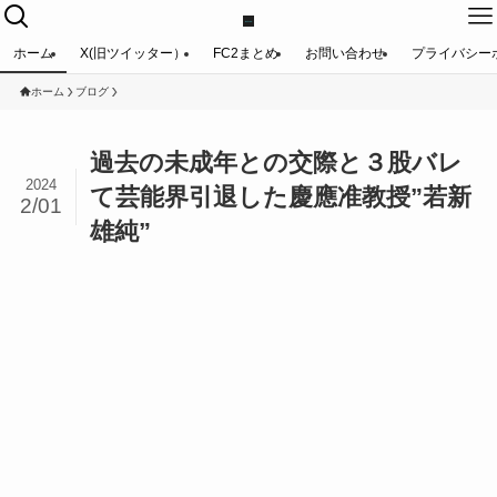
ホーム
X(旧ツイッター）
FC2まとめ
お問い合わせ
プライバシー
ホーム
ブログ
過去の未成年との交際と３股バレ
2024
て芸能界引退した慶應准教授”若新
2/01
雄純”