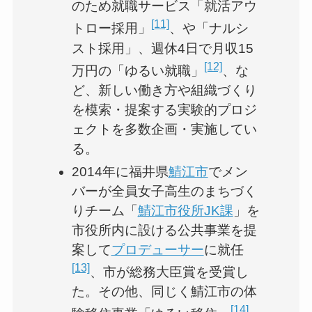
のため就職サービス「就活アウ
[11]
トロー採用」
、や「ナルシ
スト採用」、週休4日で月収15
[12]
万円の「ゆるい就職」
、な
ど、新しい働き方や組織づくり
を模索・提案する実験的プロジ
ェクトを多数企画・実施してい
る。
2014年に福井県
鯖江市
でメン
バーが全員女子高生のまちづく
りチーム「
鯖江市役所JK課
」を
市役所内に設ける公共事業を提
案して
プロデューサー
に就任
[13]
、市が総務大臣賞を受賞し
た。その他、同じく鯖江市の体
[14]