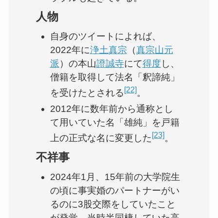
人物
自身のツイートによれば、
2022年に
浄土真宗
（
真宗山元
派
）の本山
證誠寺
にて
得度
し、
僧籍を取得して法名「釈諦純」
[22]
を受けたとされる
。
2012年に数年前から通称とし
て用いていた名「雄純」を戸籍
[23]
上の正式な名に変更した
。
不祥事
2024年1月、15年前の大学院生
の頃に事実婚のパートナーがい
るのに3股交際をしていたこと
が発覚。当時半同棲していた高