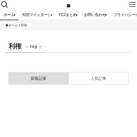
ホーム
X(旧ツイッター）
FC2まとめ
お問い合わせ
プライバシー
ホーム
利権
利権
– tag –
新着記事
人気記事