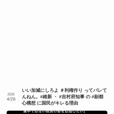
いい加減にしろよ ＃利権作り ってバレて
2026
んねん。#維新 ・ #吉村府知事 の #副都
4/26
心構想 に国民がキレる理由