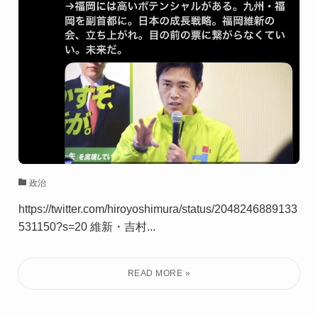
政治
https://twitter.com/hiroyoshimura/status/2048246889133
531150?s=20 維新・吉村...