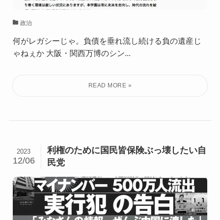
政治
何がレガシーじゃ。負債を垂れ流し続ける負の遺産じ
ゃねぇか 大阪・関西万博のシン...
利権のために国民皆保険ぶっ壊したい自
2023
12/06
民党