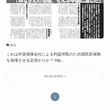
政治
これは外資保険会社による利益搾取のため国民皆保険
を崩壊させる足掛かりか？ http...
1