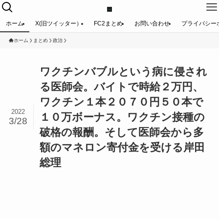
ホーム
X(旧ツイッター）
FC2まとめ
お問い合わせ
プライバシー
ホーム
まとめ
政治
ワクチンバブルという病に侵され
る医師会。バイトで時給２万円、
ワクチン１本２０７０円５０本で
2022
１０万ボーナス。ワクチン接種の
3/28
破格の報酬。そして医師会から多
額のマネロン寄付金を受ける岸田
総理