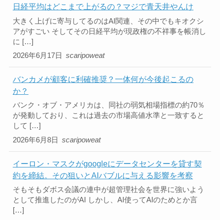
日経平均はどこまで上がるの？マジで青天井やんけ
大きく上げに寄与してるのはAI関連、その中でもキオクシ
アがすごい そしてその日経平均が現政権の不祥事を帳消し
に […]
2026年6月17日
scaripoweat
バンカメが顧客に利確推奨？一体何が今後起こるの
か？
バンク・オブ・アメリカは、同社の弱気相場指標の約70％
が発動しており、これは過去の市場高値水準と一致すると
して […]
2026年6月8日
scaripoweat
イーロン・マスクがgoogleにデータセンターを貸す契
約を締結。その狙いとAIバブルに与える影響を考察
そもそもダボス会議の連中が超管理社会を世界に強いよう
として推進したのがAI しかし、AI使ってAIのためとか言
[…]