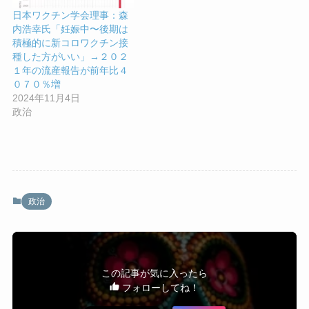
日本ワクチン学会理事：森
内浩幸氏「妊娠中〜後期は
積極的に新コロワクチン接
種した方がいい」→２０２
１年の流産報告が前年比４
０７０％増
2024年11月4日
政治
政治
この記事が気に入ったら
フォローしてね！