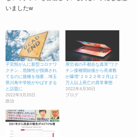
いましたw
子宮頸がんに新型コロナワ
厚労省の不都合な真実”ワク
クチン…危険性が指摘され
チン接種開始後から死者数
てるのに接種を強要…埼玉
が爆増”２０２２年２月は２
県川角中学校がやばすぎる
万人以上死亡の異常事態
と話題に
2022年4月30日
2022年3月20日
ブログ
政治