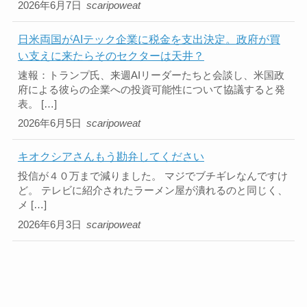
2026年6月7日
scaripoweat
日米両国がAIテック企業に税金を支出決定。政府が買
い支えに来たらそのセクターは天井？
速報：トランプ氏、来週AIリーダーたちと会談し、米国政
府による彼らの企業への投資可能性について協議すると発
表。 […]
2026年6月5日
scaripoweat
キオクシアさんもう勘弁してください
投信が４０万まで減りました。 マジでブチギレなんですけ
ど。 テレビに紹介されたラーメン屋が潰れるのと同じく、
メ […]
2026年6月3日
scaripoweat