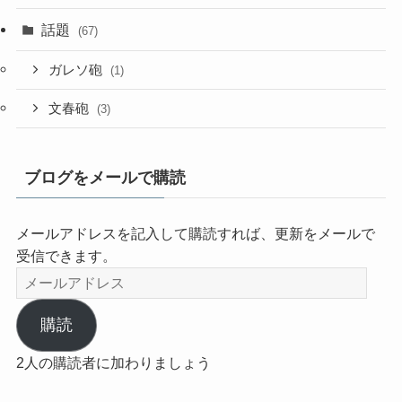
話題
(67)
ガレソ砲
(1)
文春砲
(3)
ブログをメールで購読
メールアドレスを記入して購読すれば、更新をメールで
受信できます。
メ
ー
ル
購読
ア
2人の購読者に加わりましょう
ド
レ