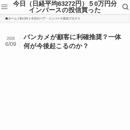
今日（日経平均63272円）５0万円分
インバースの投信買った
ホーム
BLOG
今日のベア・インバース投信ブログ
バンカメが顧客に利確推奨？一体
2026
6/09
何が今後起こるのか？