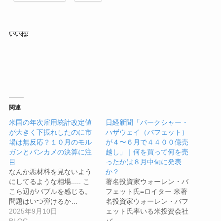
いいね:
関連
米国の年次雇用統計改定値
日経新聞「バークシャー・
が大きく下振れしたのに市
ハザウェイ（バフェット）
場は無反応？１０月のモル
が４〜６月で４４００億売
ガンとバンカメの決算に注
越し」｜何を買って何を売
目
ったかは８月中旬に発表
なんか悪材料を見ないよう
か？
にしてるような相場..... こ
著名投資家ウォーレン・バ
こら辺がバブルを感じる。
フェット氏=ロイター 米著
問題はいつ弾けるか…
名投資家ウォーレン・バフ
2025年9月10日
ェット氏率いる米投資会社
BLOG
バ…