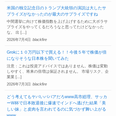
米国の独立記念日のトランプ大統領の演説は大したサ
プライズがなかったのが最大のサプライズですね
中間選挙に向けて株価指数を上げ上げするために大ボラサ
プライズをやってくるだろうなと思ってたけどなかった
な。 出 […]
2026年7月4日
blackfire
Grokに１０万円以下で買える！！今後５年で株価が倍
になりそうな日本株を聞いてみた
注意：これは投資アドバイスではありません。株価は変動
しやすく、将来の倍増は保証されません。 市場リスク、企
業業 […]
2026年7月3日
blackfire
どう考えてもヤバいババアだろwww高市総理、サッカ
ーW杯で日本敗退後に爆速でインドへ逃げた結果「美
しい妹」と皮肉を言われてるのに気づかず舞い上がる
www