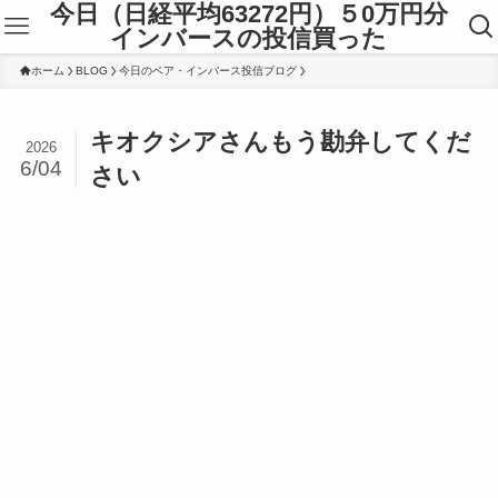
今日（日経平均63272円）５0万円分
インバースの投信買った
ホーム
BLOG
今日のベア・インバース投信ブログ
キオクシアさんもう勘弁してくだ
2026
6/04
さい