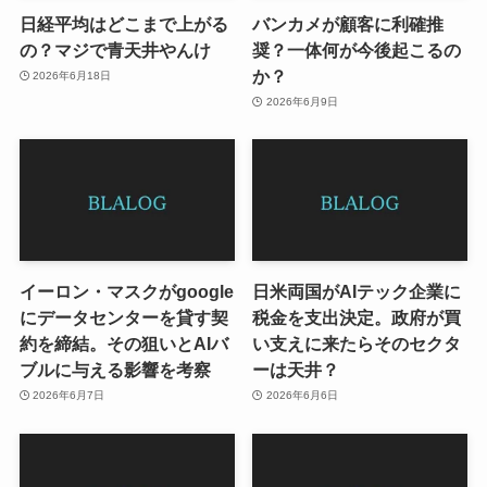
日経平均はどこまで上がる
バンカメが顧客に利確推
の？マジで青天井やんけ
奨？一体何が今後起こるの
か？
2026年6月18日
2026年6月9日
イーロン・マスクがgoogle
日米両国がAIテック企業に
にデータセンターを貸す契
税金を支出決定。政府が買
約を締結。その狙いとAIバ
い支えに来たらそのセクタ
ブルに与える影響を考察
ーは天井？
2026年6月7日
2026年6月6日