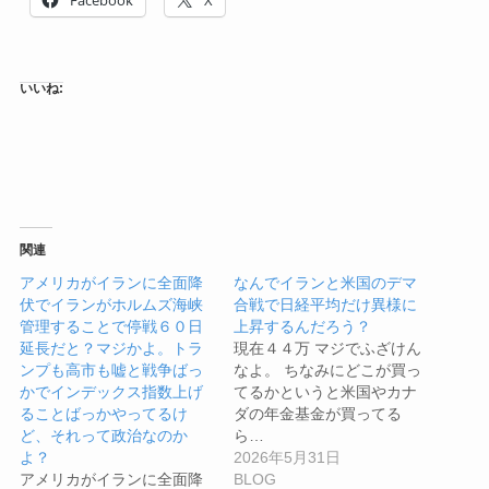
いいね:
関連
アメリカがイランに全面降
なんでイランと米国のデマ
伏でイランがホルムズ海峡
合戦で日経平均だけ異様に
管理することで停戦６０日
上昇するんだろう？
延長だと？マジかよ。トラ
現在４４万 マジでふざけん
ンプも高市も嘘と戦争ばっ
なよ。 ちなみにどこが買っ
かでインデックス指数上げ
てるかというと米国やカナ
ることばっかやってるけ
ダの年金基金が買ってる
ど、それって政治なのか
ら…
よ？
2026年5月31日
アメリカがイランに全面降
BLOG