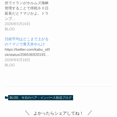
伏でイランがホルムズ海峡
管理することで停戦６０日
延長だと？マジかよ。トラ
ンプ…
2026年5月24日
BLOG
日経平均はどこまで上がる
の？マジで青天井やんけ
https://twitter.com/kabu_st0
ck/status/206536920193…
2026年6月18日
BLOG
BLOG
今日のベア・インバース投信ブログ
よかったらシェアしてね！