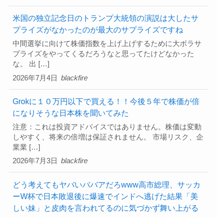
米国の独立記念日のトランプ大統領の演説は大したサ
プライズがなかったのが最大のサプライズですね
中間選挙に向けて株価指数を上げ上げするために大ボラサ
プライズをやってくるだろうなと思ってたけどなかった
な。 出 […]
2026年7月4日
blackfire
Grokに１０万円以下で買える！！今後５年で株価が倍
になりそうな日本株を聞いてみた
注意：これは投資アドバイスではありません。株価は変動
しやすく、将来の倍増は保証されません。 市場リスク、企
業業 […]
2026年7月3日
blackfire
どう考えてもヤバいババアだろwww高市総理、サッカ
ーW杯で日本敗退後に爆速でインドへ逃げた結果「美
しい妹」と皮肉を言われてるのに気づかず舞い上がる