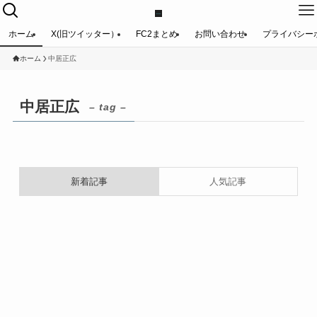
ホーム
X(旧ツイッター）
FC2まとめ
お問い合わせ
プライバシー
ホーム
中居正広
中居正広
– tag –
新着記事
人気記事