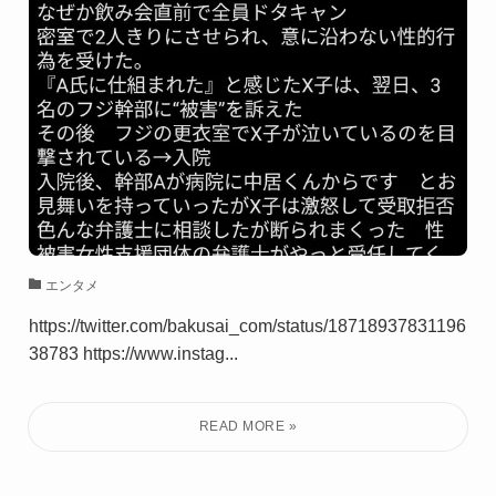
エンタメ
https://twitter.com/bakusai_com/status/18718937831196
38783 https://www.instag...