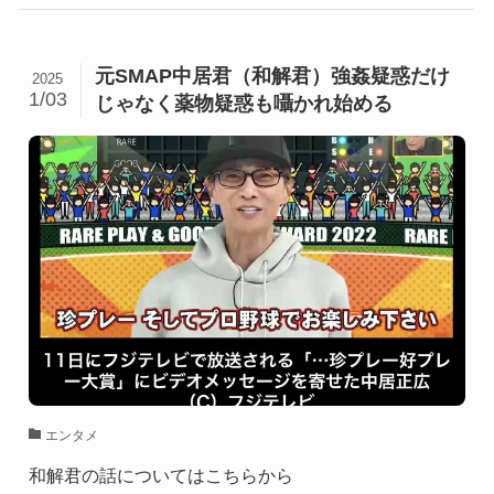
元SMAP中居君（和解君）強姦疑惑だけ
2025
1/03
じゃなく薬物疑惑も囁かれ始める
エンタメ
和解君の話についてはこちらから