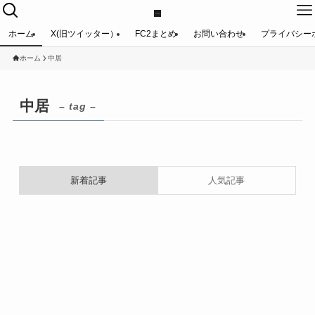
ホーム
X(旧ツイッター）
FC2まとめ
お問い合わせ
プライバシー
ホーム
中居
中居
– tag –
新着記事
人気記事