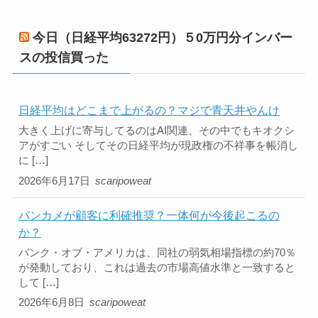
今日（日経平均63272円）５0万円分インバー
スの投信買った
日経平均はどこまで上がるの？マジで青天井やんけ
大きく上げに寄与してるのはAI関連、その中でもキオクシ
アがすごい そしてその日経平均が現政権の不祥事を帳消し
に […]
2026年6月17日
scaripoweat
バンカメが顧客に利確推奨？一体何が今後起こるの
か？
バンク・オブ・アメリカは、同社の弱気相場指標の約70％
が発動しており、これは過去の市場高値水準と一致すると
して […]
2026年6月8日
scaripoweat