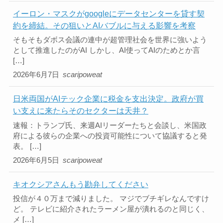
イーロン・マスクがgoogleにデータセンターを貸す契
約を締結。その狙いとAIバブルに与える影響を考察
そもそもダボス会議の連中が超管理社会を世界に強いよう
として推進したのがAI しかし、AI使ってAIのためとか言
[…]
2026年6月7日
scaripoweat
日米両国がAIテック企業に税金を支出決定。政府が買
い支えに来たらそのセクターは天井？
速報：トランプ氏、来週AIリーダーたちと会談し、米国政
府による彼らの企業への投資可能性について協議すると発
表。 […]
2026年6月5日
scaripoweat
キオクシアさんもう勘弁してください
投信が４０万まで減りました。 マジでブチギレなんですけ
ど。 テレビに紹介されたラーメン屋が潰れるのと同じく、
メ […]