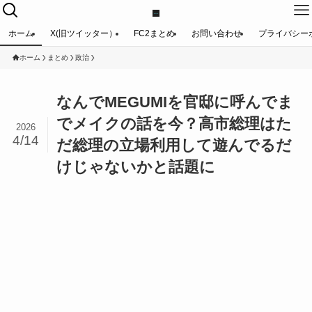
ホーム
X(旧ツイッター）
FC2まとめ
お問い合わせ
プライバシー
ホーム
まとめ
政治
なんでMEGUMIを官邸に呼んでま
でメイクの話を今？高市総理はた
2026
4/14
だ総理の立場利用して遊んでるだ
けじゃないかと話題に