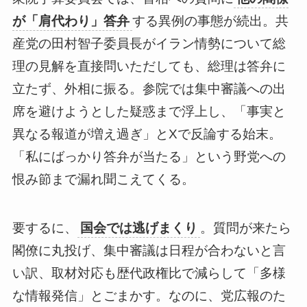
が「肩代わり」答弁
する異例の事態が続出。共
産党の田村智子委員長がイラン情勢について総
理の見解を直接問いただしても、総理は答弁に
立たず、外相に振る。参院では集中審議への出
席を避けようとした疑惑まで浮上し、「事実と
異なる報道が増え過ぎ」とXで反論する始末。
「私にばっかり答弁が当たる」という野党への
恨み節まで漏れ聞こえてくる。
要するに、
国会では逃げまくり
。質問が来たら
閣僚に丸投げ、集中審議は日程が合わないと言
い訳、取材対応も歴代政権比で減らして「多様
な情報発信」とごまかす。なのに、党広報のた