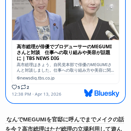
なんでMEGUMIを官邸に呼んでまでメイクの話
を今？高市総理はただ総理の立場利用して遊ん