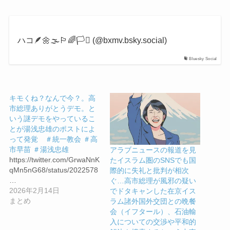
ハコ🪶🌼🌫️🏳️‍🌈🏳️‍⚧️ (@bxmv.bsky.social)
Bluesky Social
キモくね？なんで今？。高
市総理ありがとうデモ。と
いう謎デモをやっているこ
とが湯浅忠雄のポストによ
って発覚 ＃統一教会 ＃高
市早苗 ＃湯浅忠雄
アラブニュースの報道を見
https://twitter.com/GrwaNnK
たイスラム圏のSNSでも国
qMn5nG68/status/2022578
際的に失礼と批判が相次
…
ぐ…高市総理が風邪の疑い
2026年2月14日
でドタキャンした在京イス
まとめ
ラム諸外国外交団との晩餐
会（イフタール）、石油輸
入についての交渉や平和的