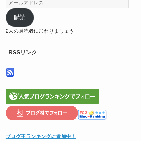
メ
ー
ル
購読
ア
2人の購読者に加わりましょう
ド
レ
ス
RSSリンク
ブログ王ランキングに参加中！