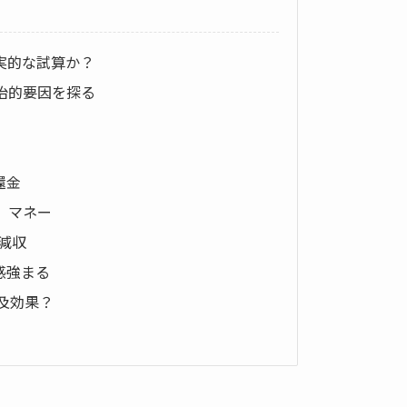
現実的な試算か？
治的要因を探る
還金
明」マネー
の減収
否感強まる
波及効果？