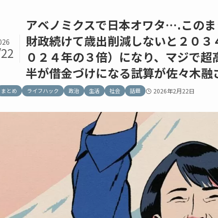
アベノミクスで日本オワタ….この
財政続けて歳出削減しないと２０３
026
/22
０２４年の３倍）になり、マジで超
半が借金づけになる試算が佐々木融
まとめ
ライフハック
政治
生活
社会
話題
2026年2月22日