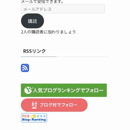
メールで受信できます。
メ
ー
ル
購読
ア
2人の購読者に加わりましょう
ド
レ
ス
RSSリンク