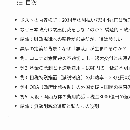
目次
ポストの内容検証：2034年の利払い費34.4兆円は
なぜ日本政府は歳出削減をしないのか？ 構造的・政
結論：財政規律への転換が必要だが、道は険しい
無駄の定義と背景：なぜ「無駄」が生まれるのか？
例1: コロナ対策関連の不適切支出 – 過大交付と未返
例2: 基金の余剰と不透明運用 – 18兆円の「使途不
例3: 租税特別措置（減税制度）の非効率 – 2.9兆円
例4: ODA（政府開発援助）の外国支援 – 国民の拒
例5: 大阪・関西万博の費用膨張 – 税金3000億円の
結論：無駄削減の道筋と私たちの役割