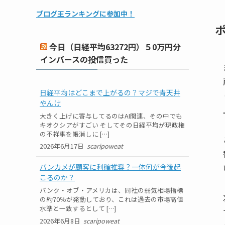
ブログ王ランキングに参加中！
ポ
今日（日経平均63272円）５0万円分
インバースの投信買った
日経平均はどこまで上がるの？マジで青天井
やんけ
大きく上げに寄与してるのはAI関連、その中でも
キオクシアがすごい そしてその日経平均が現政権
の不祥事を帳消しに […]
2026年6月17日
scaripoweat
バンカメが顧客に利確推奨？一体何が今後起
こるのか？
バンク・オブ・アメリカは、同社の弱気相場指標
の約70％が発動しており、これは過去の市場高値
水準と一致するとして […]
2026年6月8日
scaripoweat