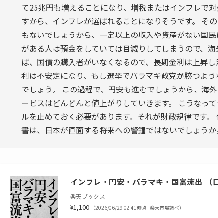
て25兆円も増えることになり、増税またはインフレで
すから、インフレが選ばれることになりそうです。 そ
もないでしょうから、一定以上の収入や資産がない国民
がある人は預金をしていては目減りしてしまうので、海
ば、国債の購入者がいなくなるので、長期金利は上昇し
利は不安定になり、もし選挙でバラマキ政党が勝つよう
でしょう。 この過程で、円安も進むでしょうから、海
ービスはどんどんと値上がりしていきます。 こうなっ
ルを止めておく必要があります。それが財政規律です。
書は、日本が直面する将来への警鐘ではないでしょうか
インフレ・円安・バラマキ・国富流出 （日経
楽天ブックス
¥1,100
（2026/06/29 02:41時点 | 楽天市場調べ）