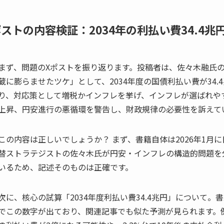
ストの内容検証：2034年の利払い費34.4
まず、問題のXポストを振り返ります。投稿者は、佐々木融氏
蔵に膨らませたツケ」として、2034年度の国債利払い費が34.
り、対応策として増税かインフレを挙げ、インフレが選ばれや
上昇、円安進行の悪循環を警告し、財政規律の必要性を訴えて
この内容は正しいでしょうか？ まず、書籍自体は2026年1
替ストラテジストの佐々木氏が円安・インフレの構造的問題を
いるため、記述そのものは正確です。
次に、核心の試算「2034年度利払い費34.4兆円」について
でこの数字が出ており、関連記事でも似た予測が見られます。例え