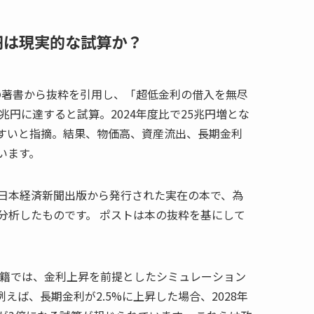
兆円は現実的な試算か？
の著書から抜粋を引用し、「超低金利の借入を無尽
4兆円に達すると試算。2024年度比で25兆円増とな
すいと指摘。結果、物価高、資産流出、長期金利
います。
月に日本経済新聞出版から発行された実在の本で、為
分析したものです。 ポストは本の抜粋を基にして
。書籍では、金利上昇を前提としたシミュレーション
ば、長期金利が2.5%に上昇した場合、2028年