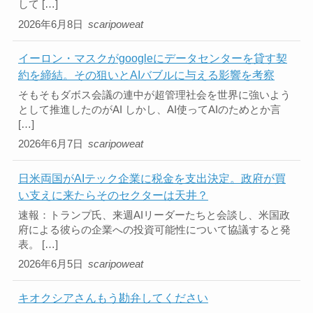
して […]
2026年6月8日
scaripoweat
イーロン・マスクがgoogleにデータセンターを貸す契
約を締結。その狙いとAIバブルに与える影響を考察
そもそもダボス会議の連中が超管理社会を世界に強いよう
として推進したのがAI しかし、AI使ってAIのためとか言
[…]
2026年6月7日
scaripoweat
日米両国がAIテック企業に税金を支出決定。政府が買
い支えに来たらそのセクターは天井？
速報：トランプ氏、来週AIリーダーたちと会談し、米国政
府による彼らの企業への投資可能性について協議すると発
表。 […]
2026年6月5日
scaripoweat
キオクシアさんもう勘弁してください