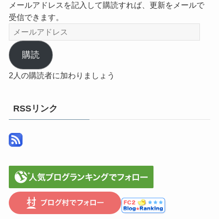
メールアドレスを記入して購読すれば、更新をメールで
受信できます。
メ
ー
ル
購読
ア
2人の購読者に加わりましょう
ド
レ
ス
RSSリンク