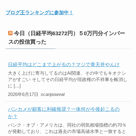
ブログ王ランキングに参加中！
今日（日経平均63272円）５0万円分インバー
スの投信買った
日経平均はどこまで上がるの？マジで青天井やんけ
大きく上げに寄与してるのはAI関連、その中でもキオクシ
アがすごい そしてその日経平均が現政権の不祥事を帳消し
に […]
2026年6月17日
scaripoweat
バンカメが顧客に利確推奨？一体何が今後起こるの
か？
バンク・オブ・アメリカは、同社の弱気相場指標の約70％
が発動しており、これは過去の市場高値水準と一致すると