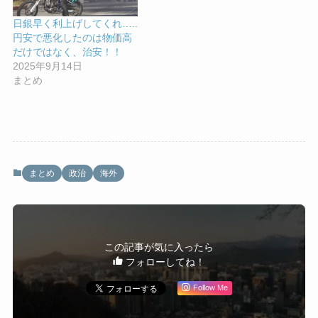
日銀早く利上げしてくれ…..
円安で悪化したのは物価高
だけではなく、治安！！
2025年9月14日
まとめ
まとめ
政治
海外
この記事が気に入ったら
フォローしてね！
Follow Me