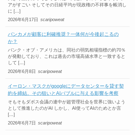
アがすごい そしてその日経平均が現政権の不祥事を帳消し
に […]
2026年6月17日
scaripoweat
バンカメが顧客に利確推奨？一体何が今後起こるの
か？
バンク・オブ・アメリカは、同社の弱気相場指標の約70％
が発動しており、これは過去の市場高値水準と一致すると
して […]
2026年6月8日
scaripoweat
イーロン・マスクがgoogleにデータセンターを貸す契
約を締結。その狙いとAIバブルに与える影響を考察
そもそもダボス会議の連中が超管理社会を世界に強いよう
として推進したのがAI しかし、AI使ってAIのためとか言
[…]
2026年6月7日
scaripoweat