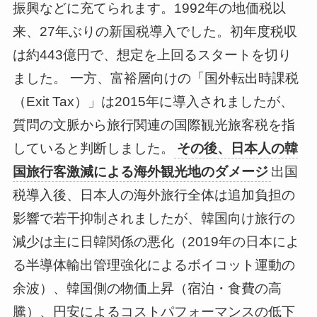
振興などに充てられます。1992年の地価税以
来、27年ぶりの新国税導入でした。初年度税収
は約443億円で、想定を上回るスタートを切り
ました。 一方、富裕層向けの「国外転出時課税
（Exit Tax）」は2015年に導入されましたが、
質問の文脈から旅行関連の国際観光旅客税を指
していると判断しました。
その後、日本人の韓
国旅行客激減による海外観光地のダメージ
出国
税導入後、日本人の海外旅行全体は追加負担の
影響で若干抑制されましたが、韓国向け旅行の
減少は主に日韓関係の悪化（2019年の日本によ
る半導体輸出管理強化によるボイコット運動の
余波）、韓国側の物価上昇（宿泊・食費の高
騰）、円安によるコストパフォーマンスの低下