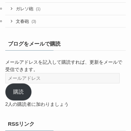
ガレソ砲
(1)
文春砲
(3)
ブログをメールで購読
メールアドレスを記入して購読すれば、更新をメールで
受信できます。
メ
ー
ル
購読
ア
2人の購読者に加わりましょう
ド
レ
ス
RSSリンク