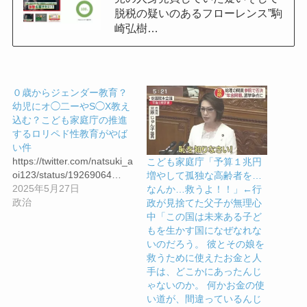
脱税の疑いのあるフローレンス”駒
崎弘樹…
０歳からジェンダー教育？
幼児にオ◯二ーやS◯X教え
込む？こども家庭庁の推進
するロリペド性教育がやば
い件
https://twitter.com/natsuki_a
こども家庭庁「予算１兆円
oi123/status/19269064…
増やして孤独な高齢者を…
2025年5月27日
なんか…救うよ！！」←行
政治
政が見捨てた父子が無理心
中「この国は未来ある子ど
もを生かす国になぜなれな
いのだろう。 彼とその娘を
救うために使えたお金と人
手は、どこかにあったんじ
ゃないのか。 何かお金の使
い道が、間違っているんじ