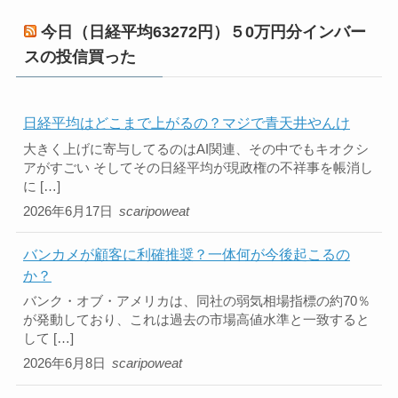
今日（日経平均63272円）５0万円分インバー
スの投信買った
日経平均はどこまで上がるの？マジで青天井やんけ
大きく上げに寄与してるのはAI関連、その中でもキオクシ
アがすごい そしてその日経平均が現政権の不祥事を帳消し
に […]
2026年6月17日
scaripoweat
バンカメが顧客に利確推奨？一体何が今後起こるの
か？
バンク・オブ・アメリカは、同社の弱気相場指標の約70％
が発動しており、これは過去の市場高値水準と一致すると
して […]
2026年6月8日
scaripoweat