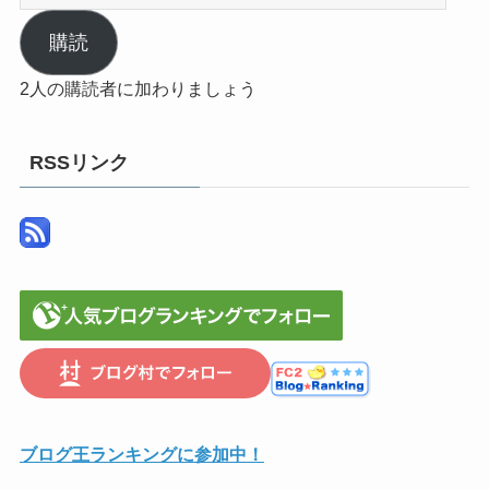
ー
ル
購読
ア
2人の購読者に加わりましょう
ド
レ
ス
RSSリンク
ブログ王ランキングに参加中！