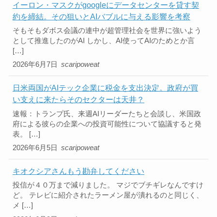
イーロン・マスクがgoogleにデータセンターを貸す契
約を締結。その狙いとAIバブルに与える影響を考察
そもそもダボス会議の連中が超管理社会を世界に強いよう
として推進したのがAI しかし、AI使ってAIのためとか言
[…]
2026年6月7日
scaripoweat
日米両国がAIテック企業に税金を支出決定。政府が買
い支えに来たらそのセクターは天井？
速報：トランプ氏、来週AIリーダーたちと会談し、米国政
府による彼らの企業への投資可能性について協議すると発
表。 […]
2026年6月5日
scaripoweat
キオクシアさんもう勘弁してください
投信が４０万まで減りました。 マジでブチギレなんですけ
ど。 テレビに紹介されたラーメン屋が潰れるのと同じく、
メ […]