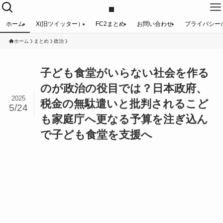
ホーム
X(旧ツイッター）
FC2まとめ
お問い合わせ
プライバシー
ホーム
まとめ
政治
子ども食堂がいらない社会を作る
のが政治の役目では？日本政府、
2025
税金の無駄遣いと批判されるこど
5/24
も家庭庁へ更なる予算を注ぎ込ん
で子ども食堂を支援へ