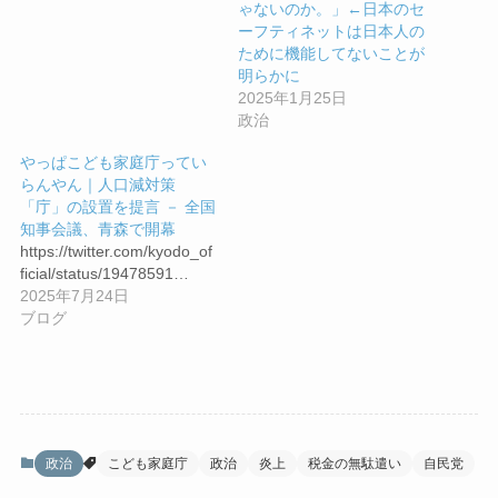
ゃないのか。」←日本のセ
ーフティネットは日本人の
ために機能してないことが
明らかに
2025年1月25日
政治
やっぱこども家庭庁ってい
らんやん｜人口減対策
「庁」の設置を提言 － 全国
知事会議、青森で開幕
https://twitter.com/kyodo_of
ficial/status/19478591…
2025年7月24日
ブログ
政治
こども家庭庁
政治
炎上
税金の無駄遣い
自民党