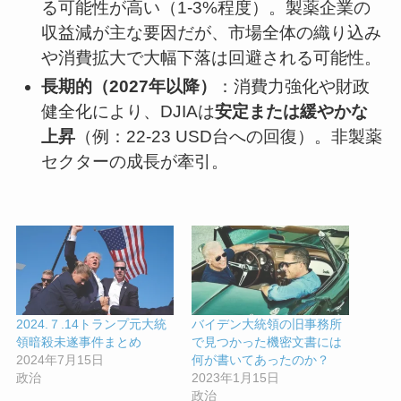
る可能性が高い（1-3%程度）。製薬企業の
収益減が主な要因だが、市場全体の織り込み
や消費拡大で大幅下落は回避される可能性。
長期的（2027年以降）
：消費力強化や財政
健全化により、DJIAは
安定または緩やかな
上昇
（例：22-23 USD台への回復）。非製薬
セクターの成長が牽引。
2024.７.14トランプ元大統
バイデン大統領の旧事務所
領暗殺未遂事件まとめ
で見つかった機密文書には
2024年7月15日
何が書いてあったのか？
政治
2023年1月15日
政治