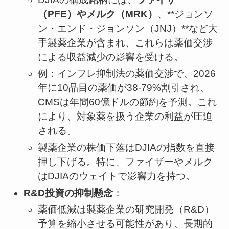
（PFE）やメルク（MRK）
、**ジョンソ
ン・エンド・ジョンソン（JNJ）**など大
手製薬企業が含まれ、これらは薬価交渉
による収益減少の影響を受ける。
例：インフレ抑制法の薬価交渉で、2026
年に10品目の薬価が38-79%割引され、
CMSは年間60億ドルの節約を予測。これ
により、対象薬を扱う企業の利益が圧迫
される。
製薬企業の株価下落はDJIAの指数を直接
押し下げる。特に、ファイザーやメルク
はDJIAのウェイトで影響力を持つ。
R&D投資の抑制懸念
：
薬価低減は製薬企業の研究開発（R&D）
予算を縮小させる可能性があり、長期的