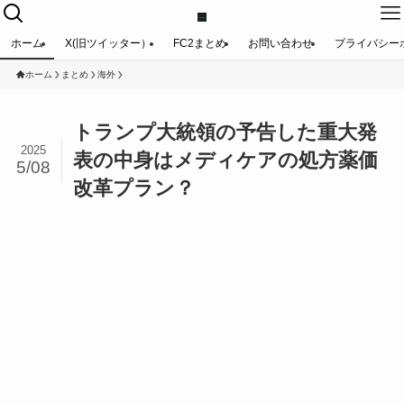
ホーム
X(旧ツイッター）
FC2まとめ
お問い合わせ
プライバシー
ホーム
まとめ
海外
トランプ大統領の予告した重大発
2025
表の中身はメディケアの処方薬価
5/08
改革プラン？