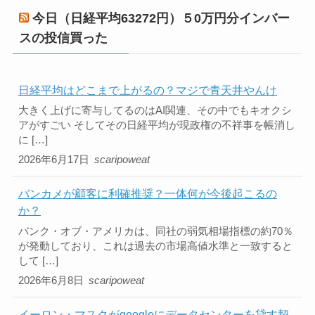
今日（日経平均63272円）５0万円分インバー
スの投信買った
日経平均はどこまで上がるの？マジで青天井やんけ
大きく上げに寄与してるのはAI関連、その中でもキオクシ
アがすごい そしてその日経平均が現政権の不祥事を帳消し
に […]
2026年6月17日
scaripoweat
バンカメが顧客に利確推奨？一体何が今後起こるの
か？
バンク・オブ・アメリカは、同社の弱気相場指標の約70％
が発動しており、これは過去の市場高値水準と一致すると
して […]
2026年6月8日
scaripoweat
イーロン・マスクがgoogleにデータセンターを貸す契