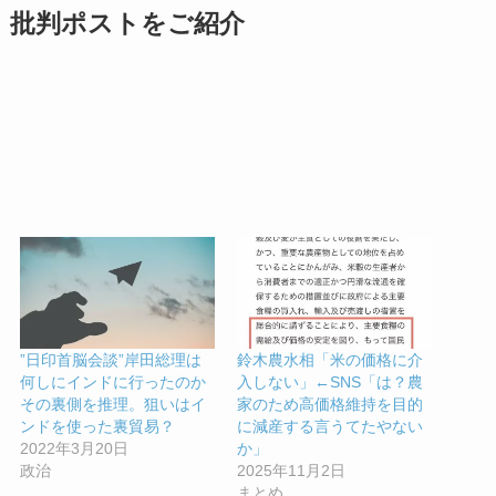
批判ポストをご紹介
”日印首脳会談”岸田総理は
鈴木農水相「米の価格に介
何しにインドに行ったのか
入しない」←SNS「は？農
その裏側を推理。狙いはイ
家のため高価格維持を目的
ンドを使った裏貿易？
に減産する言うてたやない
2022年3月20日
か」
政治
2025年11月2日
まとめ