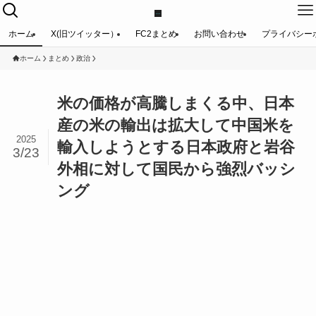
ホーム
X(旧ツイッター）
FC2まとめ
お問い合わせ
プライバシー
ホーム
まとめ
政治
米の価格が高騰しまくる中、日本
産の米の輸出は拡大して中国米を
2025
輸入しようとする日本政府と岩谷
3/23
外相に対して国民から強烈バッシ
ング