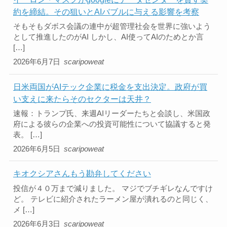
約を締結。その狙いとAIバブルに与える影響を考察
そもそもダボス会議の連中が超管理社会を世界に強いよう
として推進したのがAI しかし、AI使ってAIのためとか言
[…]
2026年6月7日
scaripoweat
日米両国がAIテック企業に税金を支出決定。政府が買
い支えに来たらそのセクターは天井？
速報：トランプ氏、来週AIリーダーたちと会談し、米国政
府による彼らの企業への投資可能性について協議すると発
表。 […]
2026年6月5日
scaripoweat
キオクシアさんもう勘弁してください
投信が４０万まで減りました。 マジでブチギレなんですけ
ど。 テレビに紹介されたラーメン屋が潰れるのと同じく、
メ […]
2026年6月3日
scaripoweat