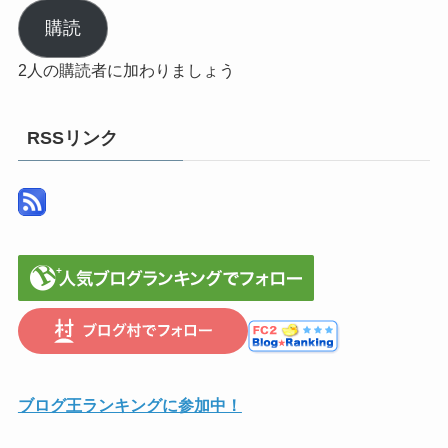
ル
購読
ア
2人の購読者に加わりましょう
ド
レ
ス
RSSリンク
ブログ王ランキングに参加中！