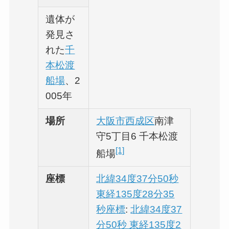
遺体が
発見さ
れた
千
本松渡
船場
、2
005年
場所
大阪市
西成区
南津
守5丁目6 千本松渡
[1]
船場
座標
北緯34度37分50秒
東経135度28分35
秒
座標
:
北緯34度37
分50秒 東経135度2