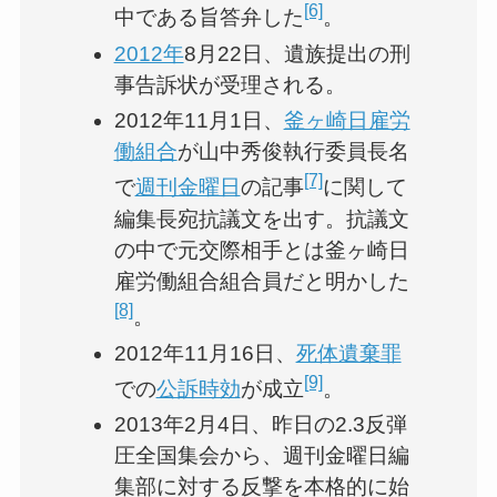
[6]
中である旨答弁した
。
2012年
8月22日、遺族提出の刑
事告訴状が受理される。
2012年11月1日、
釜ヶ崎日雇労
働組合
が山中秀俊執行委員長名
[7]
で
週刊金曜日
の記事
に関して
編集長宛抗議文を出す。抗議文
の中で元交際相手とは釜ヶ崎日
雇労働組合組合員だと明かした
[8]
。
2012年11月16日、
死体遺棄罪
[9]
での
公訴時効
が成立
。
2013年2月4日、昨日の2.3反弾
圧全国集会から、週刊金曜日編
集部に対する反撃を本格的に始