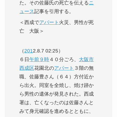
た。その佐藤氏の死亡を伝える
ニ
ュース
記事を引用する。
＜西成で
アパート
火災、男性が死
亡 大阪＞
（
201
2.8.7 02:25）
６日
午前９時
４０分ごろ、
大阪市
西成区
花園北の
アパート
３階の無
職、佐藤豊さん（６４）方付近か
ら出火。同室を全焼し、焼け跡か
ら男性の遺体が発見された。西成
署は、亡くなったのは佐藤さんと
みて身元確認を進めるとともに、