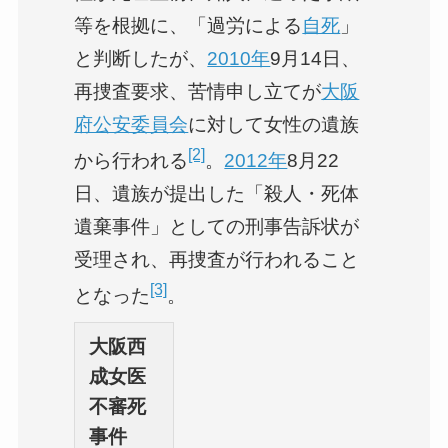
等を根拠に、「過労による
自死
」
と判断したが、
2010年
9月14日、
再捜査要求、苦情申し立てが
大阪
府公安委員会
に対して女性の遺族
[2]
から行われる
。
2012年
8月22
日、遺族が提出した「殺人・死体
遺棄事件」としての刑事告訴状が
受理され、再捜査が行われること
[3]
となった
。
大阪西
成女医
不審死
事件