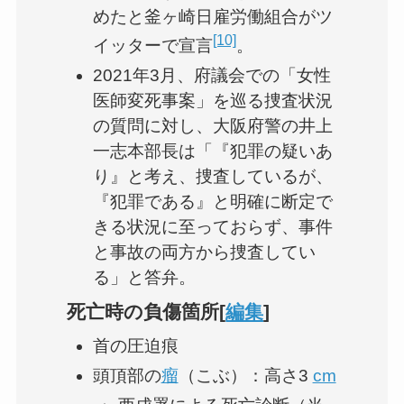
めたと釜ヶ崎日雇労働組合がツ
[10]
イッターで宣言
。
2021年3月、府議会での「女性
医師変死事案」を巡る捜査状況
の質問に対し、大阪府警の井上
一志本部長は「『犯罪の疑いあ
り』と考え、捜査しているが、
『犯罪である』と明確に断定で
きる状況に至っておらず、事件
と事故の両方から捜査してい
る」と答弁。
死亡時の負傷箇所[
編集
]
首の圧迫痕
頭頂部の
瘤
（こぶ）：高さ3
cm