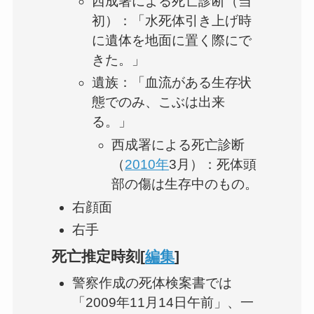
西成署による死亡診断（当
初）：「水死体引き上げ時
に遺体を地面に置く際にで
きた。」
遺族：「血流がある生存状
態でのみ、こぶは出来
る。」
西成署による死亡診断
（
2010年
3月）：死体頭
部の傷は生存中のもの。
右顔面
右手
死亡推定時刻[
編集
]
警察作成の死体検案書では
「2009年11月14日午前」、一