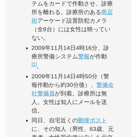
テムをカードで作動させ、診療
所を離れる。診療所のある
商店
街
アーケード設置防犯カメラ
（全8台）には女性は映ってい
ない。
2009年11月14日4時16分、診
療所警備システム
警報
が作動
[1]
。
2009年11月14日4時50分（警
報作動から約30分後）、
警備会
社
警備員
が到着。診療所は無
人。女性は知人にメールを送
信。
同日、自宅近くの
郵便ポスト
に、その知人（男性、63歳、元