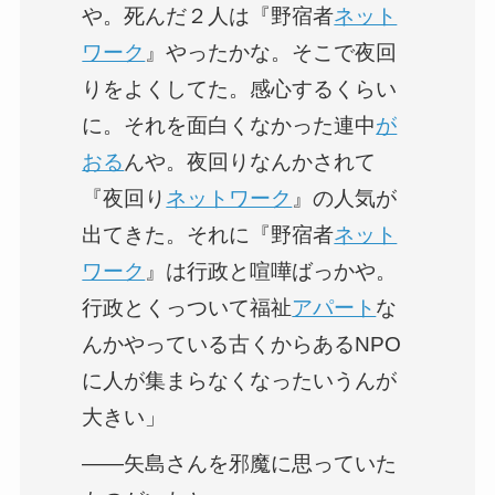
や。死んだ２人は『野宿者
ネット
ワーク
』やったかな。そこで夜回
りをよくしてた。感心するくらい
に。それを面白くなかった連中
が
おる
んや。夜回りなんかされて
『夜回り
ネットワーク
』の人気が
出てきた。それに『野宿者
ネット
ワーク
』は行政と喧嘩ばっかや。
行政とくっついて福祉
アパート
な
んかやっている古くからあるNPO
に人が集まらなくなったいうんが
大きい」
――矢島さんを邪魔に思っていた