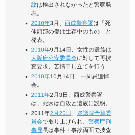
紋
は検出されなかったと警察発
表。
2010年
3月、
西成警察署
は「死
体頭部の傷は生存中のもの」と
発表。
2010年
9月14日、女性の遺族は
大阪府公安委員会
に対して再捜
査要求、苦情申し立てを行う。
2010年
10月14日、一周忌追悼
会。
2011年
2月3日、西成警察署
は、死因は自殺と遺族に説明。
2011年
2月25日
、
衆議院
予算委
員会
で取り上げられ、
警察庁刑
事局
長は事件・事故両面で捜査