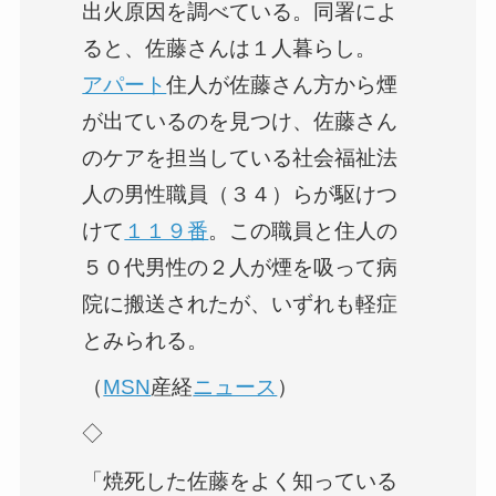
出火原因を調べている。同署によ
ると、佐藤さんは１人暮らし。
アパート
住人が佐藤さん方から煙
が出ているのを見つけ、佐藤さん
のケアを担当している社会福祉法
人の男性職員（３４）らが駆けつ
けて
１１９番
。この職員と住人の
５０代男性の２人が煙を吸って病
院に搬送されたが、いずれも軽症
とみられる。
（
MSN
産経
ニュース
）
◇
「焼死した佐藤をよく知っている