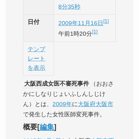
8分35秒
日付
[1]
2009年
11月16日
[1]
午前1時20分
テンプ
レート
を表示
大阪西成女医不審死事件
（おおさ
かにしなりじょいふしんしじけ
ん）とは、
2009年
に
大阪府
大阪市
で発生した女性医師変死事件。
概要[
編集
]