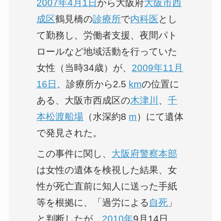
2007年
4月1日
から大阪府
大阪市
西
成区
鶴見橋の
診療所
で
内科医
とし
て勤務し、労働者支援、夜間パト
ロールなど地域活動を行っていた
女性（当時34歳）が、
2009年
11月
16日
、診療所から2.5
km
の位置に
ある、大阪市西成区の
木津川
、
千
本松渡船場
（水深約8
m
）にて遺体
で発見された。
この事件に関し、
大阪府警察本部
は女性の遺体を検視した結果、女
性が死亡直前に知人に送った手紙
等を根拠に、「過労による
自死
」
と判断したが、
2010年
9月14日、