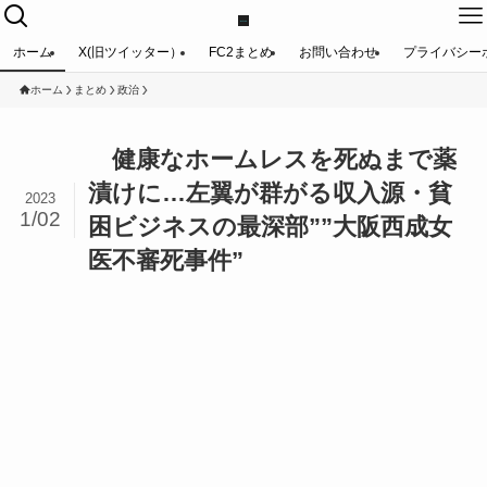
ホーム
X(旧ツイッター）
FC2まとめ
お問い合わせ
プライバシー
ホーム
まとめ
政治
健康なホームレスを死ぬまで薬
漬けに…左翼が群がる収入源・貧
2023
1/02
困ビジネスの最深部””大阪西成女
医不審死事件”