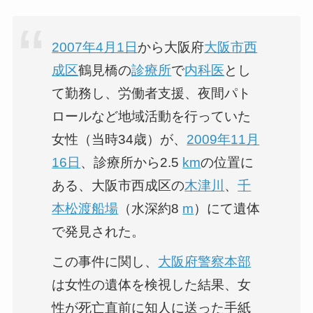
2007年
4月1日
から大阪府
大阪市
西
成区
鶴見橋の
診療所
で
内科医
とし
て勤務し、労働者支援、夜間パト
ロールなど地域活動を行っていた
女性（当時34歳）が、
2009年
11月
16日
、診療所から2.5
km
の位置に
ある、大阪市西成区の
木津川
、
千
本松渡船場
（水深約8
m
）にて遺体
で発見された。
この事件に関し、
大阪府警察本部
は女性の遺体を検視した結果、女
性が死亡直前に知人に送った手紙