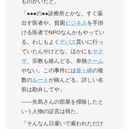
ものがいたと。
「●●●の●●診療所とかな。すぐ薬
出す医者や。貧困
ビジネス
を手掛
ける医者でNPOなんかもやってい
る。わしもよく
デパス
貰いに行っ
ていたんやけどな。ほかにも
ヤク
ザ
、宗教も絡んどる。単独
チーム
やない。この事件には
釜ヶ崎
の複
数の
ルート
が絡んどる。詳しい名
前は勘弁してや」
――矢島さんの部屋を掃除したと
いう人物の証言は得た。
「そんなん日雇いで雇われただけ