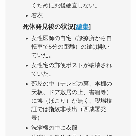
くために死後硬直しない。
着衣
死体発見後の状況[
編集
]
女性医師の自宅（診療所から自
転車で5分の距離）の鍵は開い
ていた。
女性宅の郵便ポストが破壊され
ていた。
部屋の中（テレビの裏、本棚の
天板、ドア敷居の上、書籍等）
に埃（ほこり）が無く、現場検
証では指紋非検出（西成署発
表）
洗濯機の中に衣服