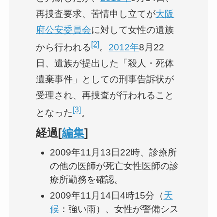
再捜査要求、苦情申し立てが
大阪
府公安委員会
に対して女性の遺族
[2]
から行われる
。
2012年
8月22
日、遺族が提出した「殺人・死体
遺棄事件」としての刑事告訴状が
受理され、再捜査が行われること
[3]
となった
。
経過[
編集
]
2009年11月13日22時、診療所
の他の医師が死亡女性医師の診
療所勤務を確認。
2009年11月14日4時15分（
天
候
：強い雨）、女性が警備シス