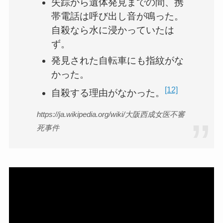
失踪から遺体発見までの間、携
帯電話は呼び出し音が鳴った。
自殺なら水に浸かっていたは
ず。
発見された自転車にも指紋がな
かった。
[12]
自殺する理由がなかった。
https://ja.wikipedia.org/wiki/大阪西成女医不審
死事件