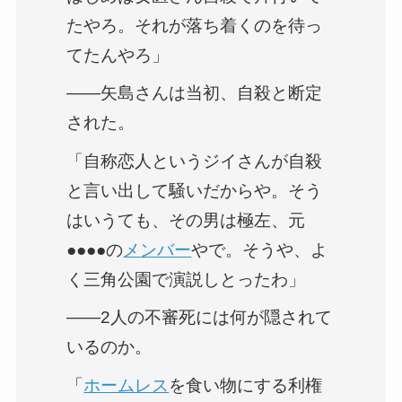
たやろ。それが落ち着くのを待っ
てたんやろ」
――矢島さんは当初、自殺と断定
された。
「自称恋人というジイさんが自殺
と言い出して騒いだからや。そう
はいうても、その男は極左、元
●●●●の
メンバー
やで。そうや、よ
く三角公園で演説しとったわ」
――2人の不審死には何が隠されて
いるのか。
「
ホームレス
を食い物にする利権