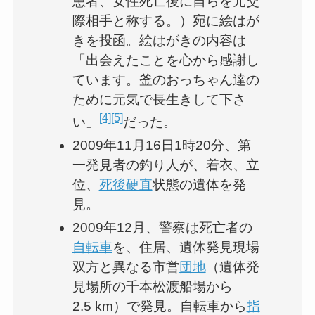
患者、女性死亡後に自らを元交
際相手と称する。）宛に絵はが
きを投函。絵はがきの内容は
「出会えたことを心から感謝し
ています。釜のおっちゃん達の
ために元気で長生きして下さ
[4]
[5]
い」
だった。
2009年11月16日1時20分、第
一発見者の釣り人が、着衣、立
位、
死後硬直
状態の遺体を発
見。
2009年12月、警察は死亡者の
自転車
を、住居、遺体発見現場
双方と異なる市営
団地
（遺体発
見場所の千本松渡船場から
2.5 km）で発見。自転車から
指