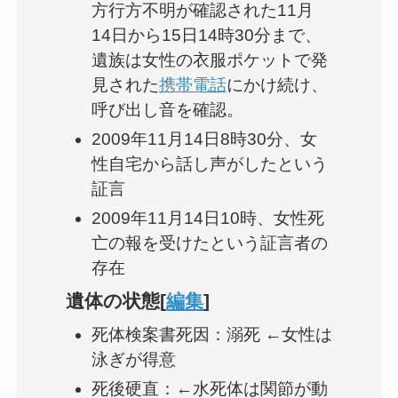
方行方不明が確認された11月
14日から15日14時30分まで、
遺族は女性の衣服ポケットで発
見された
携帯電話
にかけ続け、
呼び出し音を確認。
2009年11月14日8時30分、女
性自宅から話し声がしたという
証言
2009年11月14日10時、女性死
亡の報を受けたという証言者の
存在
遺体の状態[
編集
]
死体検案書死因：溺死 ←女性は
泳ぎが得意
死後硬直：←水死体は関節が動